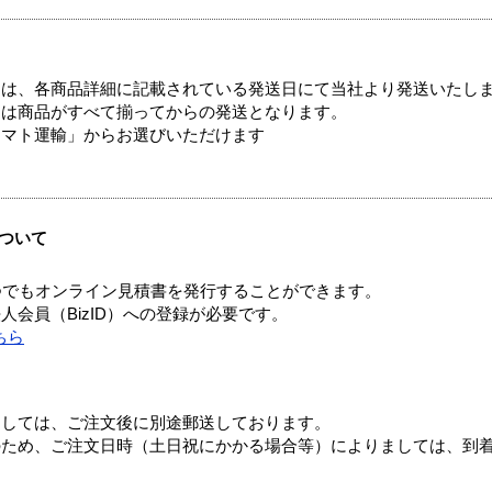
ては、各商品詳細に記載されている発送日にて当社より発送いたし
送は商品がすべて揃ってからの発送となります。
ヤマト運輸」からお選びいただけます
ついて
つでもオンライン見積書を発行することができます。
会員（BizID）への登録が必要です。
ちら
ましては、ご注文後に別途郵送しております。
のため、ご注文日時（土日祝にかかる場合等）によりましては、到