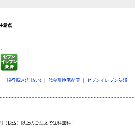
注意点
す。
｜
銀行振込(前払い)
｜
代金引換宅配便
｜
セブンイレブン決済
00円（税込）以上のご注文で送料無料！