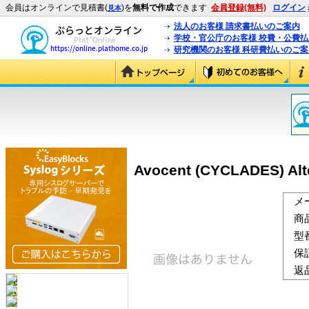
会員はオンラインで見積書(
)を
無料で作成
できます
会員登録(無料)
ログイン
見本
法人のお客様 請求書払いのご案内
学校・官公庁のお客様 校費・公費
研究機関のお客様 科研費払いのご案
Avocent (CYCLADES) Alt
メ
商
型
保
返