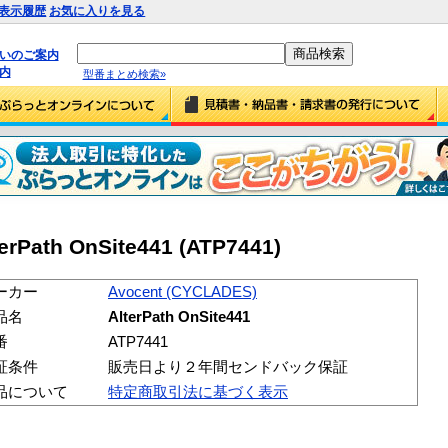
表示履歴
お気に入りを見る
払いのご案内
内
型番まとめ検索»
erPath OnSite441 (ATP7441)
ーカー
Avocent (CYCLADES)
品名
AlterPath OnSite441
番
ATP7441
証条件
販売日より２年間センドバック保証
品について
特定商取引法に基づく表示