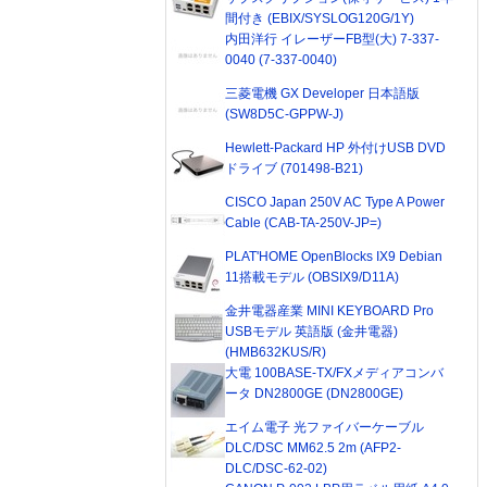
間付き (EBIX/SYSLOG120G/1Y)
内田洋行 イレーザーFB型(大) 7-337-
0040 (7-337-0040)
三菱電機 GX Developer 日本語版
(SW8D5C-GPPW-J)
Hewlett-Packard HP 外付けUSB DVD
ドライブ (701498-B21)
CISCO Japan 250V AC Type A Power
Cable (CAB-TA-250V-JP=)
PLAT'HOME OpenBlocks IX9 Debian
11搭載モデル (OBSIX9/D11A)
金井電器産業 MINI KEYBOARD Pro
USBモデル 英語版 (金井電器)
(HMB632KUS/R)
大電 100BASE-TX/FXメディアコンバ
ータ DN2800GE (DN2800GE)
エイム電子 光ファイバーケーブル
DLC/DSC MM62.5 2m (AFP2-
DLC/DSC-62-02)