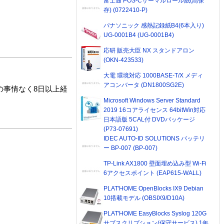
富士通 POS-Cサーマルロール紙(高保
存) (0722410-P)
パナソニック 感熱記録紙B4(6本入り)
UG-0001B4 (UG-0001B4)
応研 販売大臣 NX スタンドアロン
(OKN-423533)
大電 環境対応 1000BASE-T/X メディ
アコンバータ (DN1800SG2E)
の事情なく8日以上経
Microsoft Windows Server Standard
2019 16コアライセンス 64bitWin対応
日本語版 5CAL付 DVDパッケージ
(P73-07691)
IDEC AUTO-ID SOLUTIONS バッテリ
ー BP-007 (BP-007)
TP-Link AX1800 壁面埋め込み型 Wi-Fi
6アクセスポイント (EAP615-WALL)
PLAT'HOME OpenBlocks IX9 Debian
10搭載モデル (OBSIX9/D10A)
PLAT'HOME EasyBlocks Syslog 120G
サブスクリプション(保守サービス) 1年