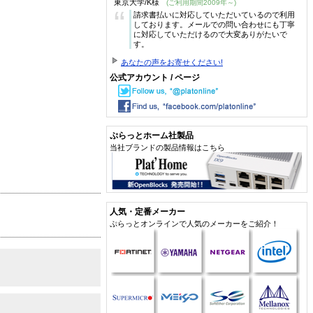
東京大学/K様
(ご利用期間2009年～)
“
請求書払いに対応していただいているので利用
しております。メールでの問い合わせにも丁寧
に対応していただけるので大変ありがたいで
す。
あなたの声をお寄せください!
公式アカウント / ページ
ぷらっとホーム社製品
当社ブランドの製品情報はこちら
人気・定番メーカー
ぷらっとオンラインで人気のメーカーをご紹介！