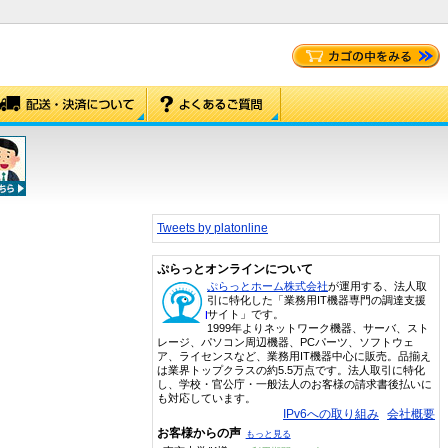
Tweets by platonline
ぷらっとオンラインについて
ぷらっとホーム株式会社
が運用する、法人取
引に特化した「業務用IT機器専門の調達支援
サイト」です。
1999年よりネットワーク機器、サーバ、スト
レージ、パソコン周辺機器、PCパーツ、ソフトウェ
ア、ライセンスなど、業務用IT機器中心に販売。品揃え
は業界トップクラスの約5.5万点です。法人取引に特化
し、学校・官公庁・一般法人のお客様の請求書後払いに
も対応しています。
IPv6への取り組み
会社概要
お客様からの声
もっと見る