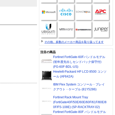
その他、多数のメーカー商品を取り扱ってます
注目の商品
Fortinet FortiGate-60Fバンドルモデル
(初年度先出しセンドバック保守付)
(FG-60F-BDL-US)
Hewlett-Packard HP LCD 8500 コンソ
ール (AF642A)
IBM Flex System コンソール・ブレイ
クアウト・ケーブル (81Y5286)
Fortinet Rack Mount Tray
(FortiGate40F/50E/60E/60F/61F/80E/8
0F/FS-108E) (SP-RACKTRAY-02)
Fortinet FortiGate-80F バンドルモデル