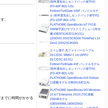
(初年度先出しセンドバック保守付)
(FG-80F-BDL-US)
Fortinet FortiGate-100F バンドルモデ
ル (初年度先出しセンドバック保守付)
ます。
(FG-100F-BDL-US)
PLAT'HOME OpenBlocks IoT FX1/E
H/W保守及びサブスクリプション1年付
属 (OBSFX1/E/D11/H1S1)
LENOVO 20X2SC8G00 ThinkPad L14
Gen2 (20X2SC8G00)
エイム電子 光ファイバーケーブル
DLC/DSC MM62.5 1m (AFP2-
DLC/DSC-62-01)
Fortinet FortiGate-40F バンドルモデル
(初年度先出しセンドバック保守付)
(FG-40F-BDL-US)
PLAT'HOME OpenBlocks A16 Debian
11搭載モデル (OBSA16/D11A)
PLAT'HOME OpenBlocks IX9 Windows
10 IoT Enterprise 2019 LTSC搭載
着までに時間がかかる
256GBモデル
(OBSIX9/W/L1809/256G)