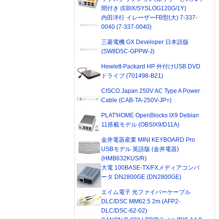
間付き (EBIX/SYSLOG120G/1Y)
内田洋行 イレーザーFB型(大) 7-337-
0040 (7-337-0040)
三菱電機 GX Developer 日本語版
(SW8D5C-GPPW-J)
Hewlett-Packard HP 外付けUSB DVD
ドライブ (701498-B21)
CISCO Japan 250V AC Type A Power
Cable (CAB-TA-250V-JP=)
PLAT'HOME OpenBlocks IX9 Debian
11搭載モデル (OBSIX9/D11A)
金井電器産業 MINI KEYBOARD Pro
USBモデル 英語版 (金井電器)
(HMB632KUS/R)
大電 100BASE-TX/FXメディアコンバ
ータ DN2800GE (DN2800GE)
エイム電子 光ファイバーケーブル
DLC/DSC MM62.5 2m (AFP2-
DLC/DSC-62-02)