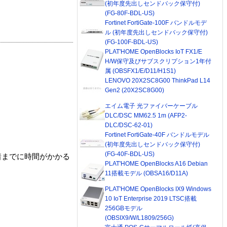
(初年度先出しセンドバック保守付)
(FG-80F-BDL-US)
Fortinet FortiGate-100F バンドルモデ
ル (初年度先出しセンドバック保守付)
(FG-100F-BDL-US)
PLAT'HOME OpenBlocks IoT FX1/E
H/W保守及びサブスクリプション1年付
属 (OBSFX1/E/D11/H1S1)
LENOVO 20X2SC8G00 ThinkPad L14
Gen2 (20X2SC8G00)
エイム電子 光ファイバーケーブル
DLC/DSC MM62.5 1m (AFP2-
DLC/DSC-62-01)
Fortinet FortiGate-40F バンドルモデル
(初年度先出しセンドバック保守付)
(FG-40F-BDL-US)
着までに時間がかかる
PLAT'HOME OpenBlocks A16 Debian
11搭載モデル (OBSA16/D11A)
PLAT'HOME OpenBlocks IX9 Windows
10 IoT Enterprise 2019 LTSC搭載
256GBモデル
(OBSIX9/W/L1809/256G)