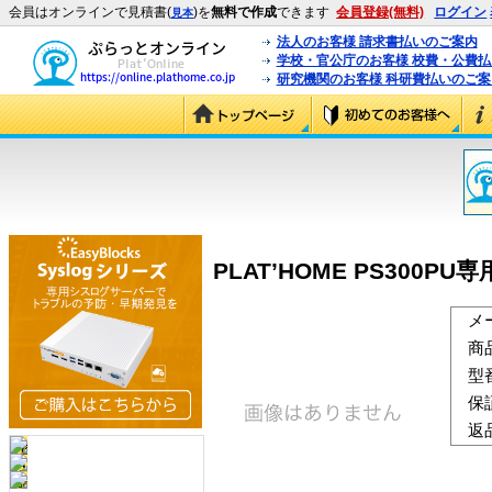
会員はオンラインで見積書(
)を
無料で作成
できます
会員登録(無料)
ログイン
見本
法人のお客様 請求書払いのご案内
学校・官公庁のお客様 校費・公費
研究機関のお客様 科研費払いのご案
PLAT’HOME PS300P
メ
商
型
保
返