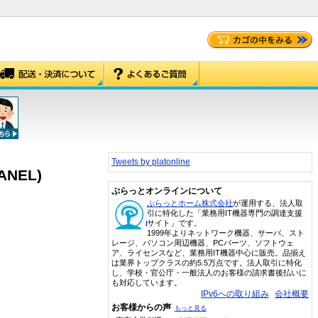
Tweets by platonline
NEL)
ぷらっとオンラインについて
ぷらっとホーム株式会社
が運用する、法人取
引に特化した「業務用IT機器専門の調達支援
サイト」です。
1999年よりネットワーク機器、サーバ、スト
レージ、パソコン周辺機器、PCパーツ、ソフトウェ
ア、ライセンスなど、業務用IT機器中心に販売。品揃え
は業界トップクラスの約5.5万点です。法人取引に特化
し、学校・官公庁・一般法人のお客様の請求書後払いに
も対応しています。
IPv6への取り組み
会社概要
お客様からの声
もっと見る