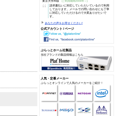
東京大学/K様
(ご利用期間2009年～)
“
請求書払いに対応していただいているので利用
しております。メールでの問い合わせにも丁寧
に対応していただけるので大変ありがたいで
す。
あなたの声をお寄せください!
公式アカウント / ページ
ぷらっとホーム社製品
当社ブランドの製品情報はこちら
人気・定番メーカー
ぷらっとオンラインで人気のメーカーをご紹介！