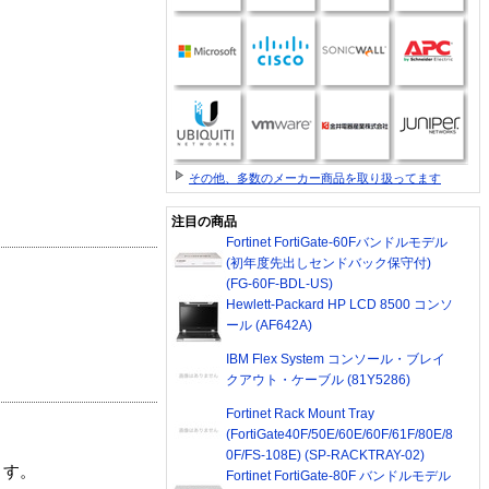
その他、多数のメーカー商品を取り扱ってます
注目の商品
Fortinet FortiGate-60Fバンドルモデル
(初年度先出しセンドバック保守付)
(FG-60F-BDL-US)
Hewlett-Packard HP LCD 8500 コンソ
ール (AF642A)
IBM Flex System コンソール・ブレイ
クアウト・ケーブル (81Y5286)
Fortinet Rack Mount Tray
(FortiGate40F/50E/60E/60F/61F/80E/8
0F/FS-108E) (SP-RACKTRAY-02)
ます。
Fortinet FortiGate-80F バンドルモデル