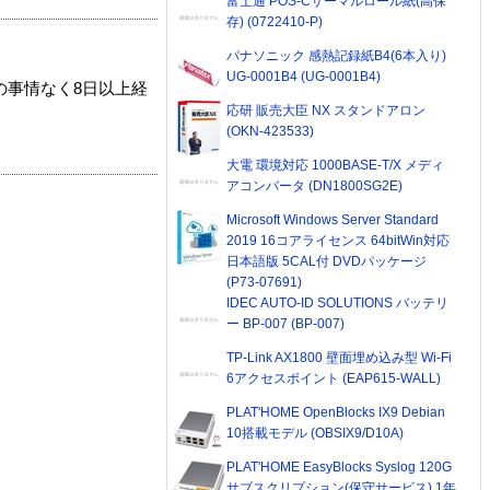
富士通 POS-Cサーマルロール紙(高保
存) (0722410-P)
パナソニック 感熱記録紙B4(6本入り)
UG-0001B4 (UG-0001B4)
の事情なく8日以上経
応研 販売大臣 NX スタンドアロン
(OKN-423533)
大電 環境対応 1000BASE-T/X メディ
アコンバータ (DN1800SG2E)
Microsoft Windows Server Standard
2019 16コアライセンス 64bitWin対応
日本語版 5CAL付 DVDパッケージ
(P73-07691)
IDEC AUTO-ID SOLUTIONS バッテリ
ー BP-007 (BP-007)
TP-Link AX1800 壁面埋め込み型 Wi-Fi
6アクセスポイント (EAP615-WALL)
PLAT'HOME OpenBlocks IX9 Debian
10搭載モデル (OBSIX9/D10A)
PLAT'HOME EasyBlocks Syslog 120G
サブスクリプション(保守サービス) 1年