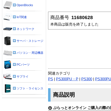
OpenBlocks
商品番号
11680628
IoT関連
本商品は販売を終了しました
ネットワーク
サーバ・ストレージ
パソコン・周辺機器
PCパーツ
関連カテゴリ
サプライ
PS
|
PS300PU・P
|
PS300
|
PS300P
ソフト・ライセンス
商品説明
ぷらっとオンライン ご購入の際の