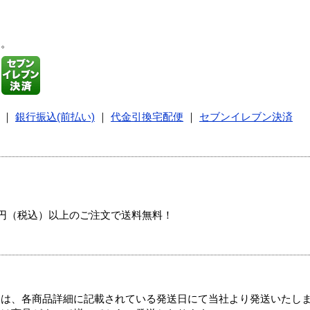
す。
｜
銀行振込(前払い)
｜
代金引換宅配便
｜
セブンイレブン決済
00円（税込）以上のご注文で送料無料！
ては、各商品詳細に記載されている発送日にて当社より発送いたし