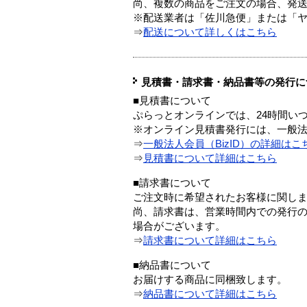
尚、複数の商品をご注文の場合、発
※配送業者は「佐川急便」または「
⇒
配送について詳しくはこちら
見積書・請求書・納品書等の発行に
■見積書について
ぷらっとオンラインでは、24時間い
※オンライン見積書発行には、一般法人
⇒
一般法人会員（BizID）の詳細はこ
⇒
見積書について詳細はこちら
■請求書について
ご注文時に希望されたお客様に関し
尚、請求書は、営業時間内での発行
場合がございます。
⇒
請求書について詳細はこちら
■納品書について
お届けする商品に同梱致します。
⇒
納品書について詳細はこちら