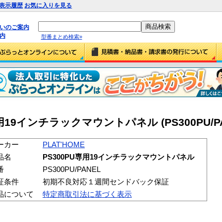
表示履歴
お気に入りを見る
払いのご案内
内
型番まとめ検索»
U専用19インチラックマウントパネル (PS300PU/PA
ーカー
PLAT'HOME
品名
PS300PU専用19インチラックマウントパネル
番
PS300PU/PANEL
証条件
初期不良対応１週間センドバック保証
品について
特定商取引法に基づく表示