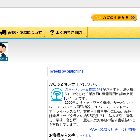
Tweets by platonline
ぷらっとオンラインについて
ぷらっとホーム株式会社
が運用する、法人取
引に特化した「業務用IT機器専門の調達支援
サイト」です。
1999年よりネットワーク機器、サーバ、スト
レージ、パソコン周辺機器、PCパーツ、ソフトウェ
ア、ライセンスなど、業務用IT機器中心に販売。品揃え
は業界トップクラスの約5.5万点です。法人取引に特化
し、学校・官公庁・一般法人のお客様の請求書後払いに
も対応しています。
IPv6への取り組み
会社概要
お客様からの声
もっと見る