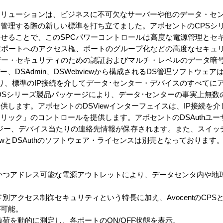
理ソリューションは、ビジネスに不可欠なサーバーや他のデータ・セ
管理する際の新しい標準を打ち立てました。アボセントのCPSシ
せることで、このSPCパワーコントロールは高度な電源管理とセ
定ポートへのアクセス権、ポートのグループ化などの高度なセキュ
ザー・セキュリティのための認証およびマルチ・レベルのデータ暗
ーバー、DSAdmin、DSWebviewから構成されるDS管理ソフトウェ
より、標準のIP接続を介してデータ･センター・デバイスのすべてに
トのDSシリーズ製品パッケージにより、データ･センターの事実上無
します。アボセントのDSViewインターフェイスは、IP接続を
リック」のコントロールを提供します。アボセントのDSAuthユ
ジー、デバイス当たりの連絡先情報が保存されます。また、スイッ
ewとDSAuthのソフトウェア・ライセンスは別売となっております
かつアドレス可能な電源アウトレットにより、データセンタ内や地
別アクセス制御セキュリティという特長に加え、AvocentのCPS
が可能。
荷を動的に測定し、各ポートのON/OFF状態を表示。