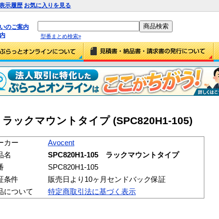
表示履歴
お気に入りを見る
払いのご案内
内
型番まとめ検索»
05 ラックマウントタイプ (SPC820H1-105)
ーカー
Avocent
品名
SPC820H1-105 ラックマウントタイプ
番
SPC820H1-105
証条件
販売日より10ヶ月センドバック保証
品について
特定商取引法に基づく表示