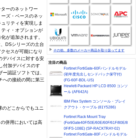
ンターのネットワー
リーズ・ベースのネッ
キュリティを実現しま
リティ・オプションが
号化が追加されます。
アは、DSシリーズの土台
その他、多数のメーカー商品を取り扱ってます
アクセスが可能になり
数のデバイスに対する安
注目の商品
介し付加デバイスのす
Fortinet FortiGate-60Fバンドルモデル
ーザー認証ソフトでは、
(初年度先出しセンドバック保守付)
チへの接続の間に第三
(FG-60F-BDL-US)
Hewlett-Packard HP LCD 8500 コンソ
。
ール (AF642A)
IBM Flex System コンソール・ブレイ
クアウト・ケーブル (81Y5286)
球のどこからでもユニ
Fortinet Rack Mount Tray
との併用においては高
(FortiGate40F/50E/60E/60F/61F/80E/8
0F/FS-108E) (SP-RACKTRAY-02)
Fortinet FortiGate-80F バンドルモデル