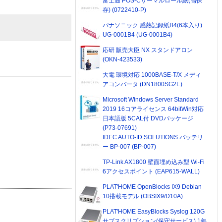
富士通 POS-Cサーマルロール紙(高保
存) (0722410-P)
パナソニック 感熱記録紙B4(6本入り)
UG-0001B4 (UG-0001B4)
応研 販売大臣 NX スタンドアロン
(OKN-423533)
大電 環境対応 1000BASE-T/X メディ
アコンバータ (DN1800SG2E)
Microsoft Windows Server Standard
2019 16コアライセンス 64bitWin対応
日本語版 5CAL付 DVDパッケージ
(P73-07691)
IDEC AUTO-ID SOLUTIONS バッテリ
ー BP-007 (BP-007)
TP-Link AX1800 壁面埋め込み型 Wi-Fi
6アクセスポイント (EAP615-WALL)
PLAT'HOME OpenBlocks IX9 Debian
10搭載モデル (OBSIX9/D10A)
PLAT'HOME EasyBlocks Syslog 120G
サブスクリプション(保守サービス) 1年