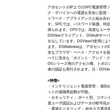
アボセントのIP上でのSPC電源管
ク・デバイスへの電源を安全に監視・
トワーク・アプライアンスと組み合わ
す。SPCでは、パスワード保護、特
得られます。CPSでは、高度なユー
DSViewクライアント、DSAuthサ
をなしています。DSViewの使用に
ます。DSWebviewは、アボセン
全なブラウザ・ベース・アクセスを提供
べてに安全な「ポイント・アンド・ク
DSシリーズ用のアクセス権、トポロ
者の認証も実行されます。注：DSVi
<特徴>
・インテリジェント電源管理： 個別
ットの遠隔再起動が可能。
・セキュリティ： ポート別、コマンド
度ユーザ認証およびデータの暗号化
・電源モニタリング： 総合入力電流負