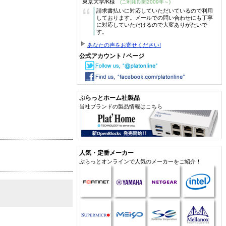
東京大学/K様
(ご利用期間2009年～)
“
請求書払いに対応していただいているので利用
しております。メールでの問い合わせにも丁寧
に対応していただけるので大変ありがたいで
す。
あなたの声をお寄せください!
公式アカウント / ページ
ぷらっとホーム社製品
当社ブランドの製品情報はこちら
人気・定番メーカー
ぷらっとオンラインで人気のメーカーをご紹介！