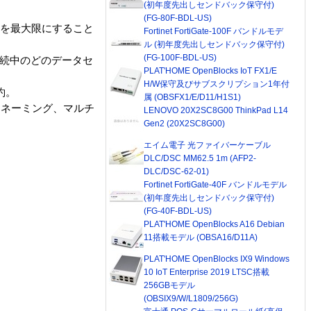
(初年度先出しセンドバック保守付)
(FG-80F-BDL-US)
数を最大限にすること
Fortinet FortiGate-100F バンドルモデ
ル (初年度先出しセンドバック保守付)
(FG-100F-BDL-US)
Cから接続中のどのデータセ
PLAT'HOME OpenBlocks IoT FX1/E
H/W保守及びサブスクリプション1年付
約。
属 (OBSFX1/E/D11/H1S1)
、ネーミング、マルチ
LENOVO 20X2SC8G00 ThinkPad L14
Gen2 (20X2SC8G00)
エイム電子 光ファイバーケーブル
DLC/DSC MM62.5 1m (AFP2-
DLC/DSC-62-01)
Fortinet FortiGate-40F バンドルモデル
(初年度先出しセンドバック保守付)
(FG-40F-BDL-US)
PLAT'HOME OpenBlocks A16 Debian
11搭載モデル (OBSA16/D11A)
PLAT'HOME OpenBlocks IX9 Windows
10 IoT Enterprise 2019 LTSC搭載
256GBモデル
(OBSIX9/W/L1809/256G)