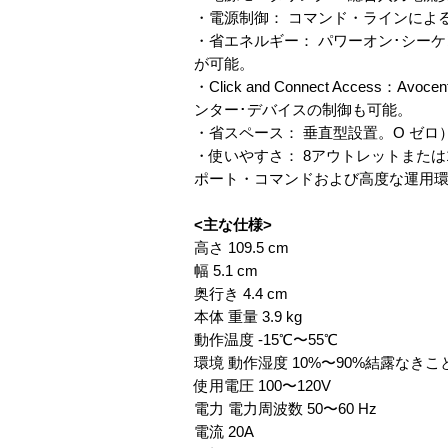
・電源制御： コマンド・ラインによる
・省エネルギー： パワーオン･シー
が可能。
・Click and Connect Acce
ンター･デバイスの制御も可能。
・省スペース： 垂直型設置。O ゼ
・使いやすさ： 8アウトレットまた
ポート・コマンドおよび高度な運用
<主な仕様>
高さ 109.5 cm
幅 5.1 cm
奥行き 4.4 cm
本体 重量 3.9 kg
動作温度 -15℃〜55℃
環境 動作湿度 10%〜90%結露なきこ
使用電圧 100〜120V
電力 電力周波数 50〜60 Hz
電流 20A