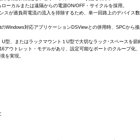
ローカルまたは遠隔からの電源ON/OFF・サイクルを採用。
ケンスが過負荷電流の流入を排除するため、単一回路上のデバイス
ss：AvocentのWindows対応アプリケーションDSViewとの併用時、SP
ロ）U型、またはラックマウント１U型で大切なラック･スペースを節
は16アウトレット・モデルがあり、設定可能なポートのクループ化
環境を実現。
と