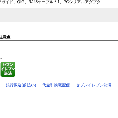
ガイド、QIG、RJ45ケーブル＊1、PCシリアルアダプタ
注意点
す。
｜
銀行振込(前払い)
｜
代金引換宅配便
｜
セブンイレブン決済