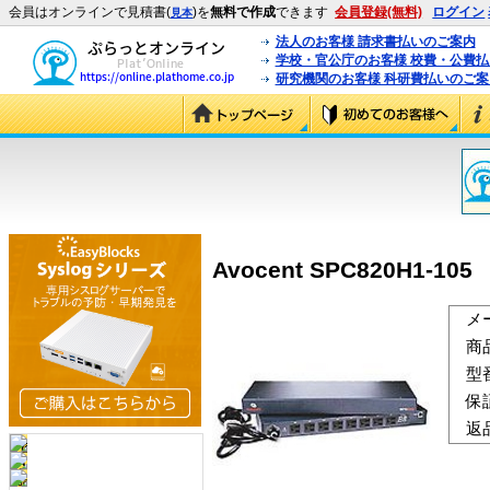
会員はオンラインで見積書(
)を
無料で作成
できます
会員登録(無料)
ログイン
見本
法人のお客様 請求書払いのご案内
学校・官公庁のお客様 校費・公費
研究機関のお客様 科研費払いのご案
Avocent SPC820H1-1
メ
商
型
保
返