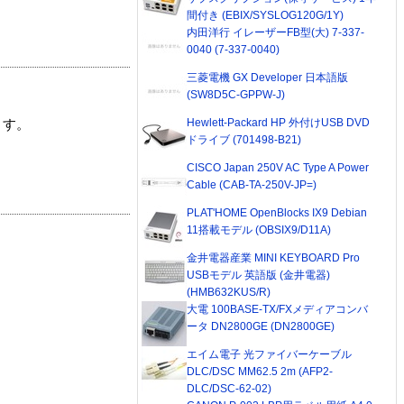
間付き (EBIX/SYSLOG120G/1Y)
内田洋行 イレーザーFB型(大) 7-337-
0040 (7-337-0040)
三菱電機 GX Developer 日本語版
(SW8D5C-GPPW-J)
Hewlett-Packard HP 外付けUSB DVD
ます。
ドライブ (701498-B21)
CISCO Japan 250V AC Type A Power
Cable (CAB-TA-250V-JP=)
PLAT'HOME OpenBlocks IX9 Debian
11搭載モデル (OBSIX9/D11A)
金井電器産業 MINI KEYBOARD Pro
USBモデル 英語版 (金井電器)
(HMB632KUS/R)
大電 100BASE-TX/FXメディアコンバ
ータ DN2800GE (DN2800GE)
エイム電子 光ファイバーケーブル
DLC/DSC MM62.5 2m (AFP2-
DLC/DSC-62-02)