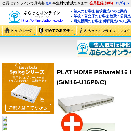
会員はオンラインで見積書(
)を
無料で作成
できます
会員登録(無料)
ログイン
見本
法人のお客様 請求書払いのご案内
学校・官公庁のお客様 校費・公費
研究機関のお客様 科研費払いのご案
PLAT’HOME PShareM1
(S/M16-U16P0/C)