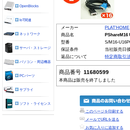
OpenBlocks
IoT関連
メーカー
PLAT'HOME
ネットワーク
商品名
PShareM1
型番
S/M16-U16P
サーバ・ストレージ
保証条件
当社販売日
返品について
特定商取引
パソコン・周辺機器
商品番号
11680599
PCパーツ
本商品は販売を終了しました
サプライ
ソフト・ライセンス
このページを印刷する
メールでURLを送る
お気に入りに追加する