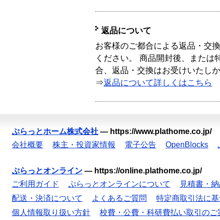
返品について
お客様のご都合による返品・交
ください。 商品開封後、または
合、返品・交換はお受けいたし
⇒
返品について詳しくはこちら
ぷらっとホーム株式会社
—
https://www.plathome.co.jp/
会社概要
株主・投資家情報
電子公告
OpenBlocks
ぷらっとオンライン
—
https://online.plathome.co.jp/
ご利用ガイド
ぷらっとオンラインについて
見積書・納
配送・決済について
よくあるご質問
特定商取引法に基
個人情報取り扱い方針
校費・公費・科研費払い取引のご