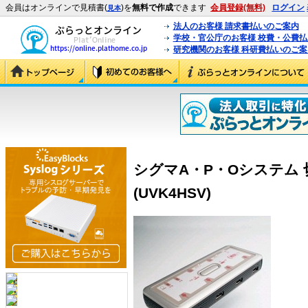
会員はオンラインで見積書(
)を
無料で作成
できます
会員登録(無料)
ログイン
見本
法人のお客様 請求書払いのご案内
学校・官公庁のお客様 校費・公費
研究機関のお客様 科研費払いのご案
シグマA・P・Oシステム 切
(UVK4HSV)