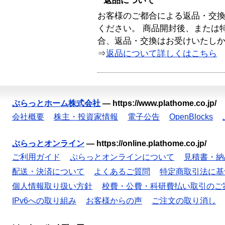
返品について
お客様のご都合による返品・交
ください。 商品開封後、または
合、返品・交換はお受けいたし
⇒
返品について詳しくはこちら
ぷらっとホーム株式会社
—
https://www.plathome.co.jp/
会社概要
株主・投資家情報
電子公告
OpenBlocks
ぷらっとオンライン
—
https://online.plathome.co.jp/
ご利用ガイド
ぷらっとオンラインについて
見積書・納
配送・決済について
よくあるご質問
特定商取引法に基
個人情報取り扱い方針
校費・公費・科研費払い取引のご
IPv6への取り組み
お客様からの声
ご注文の取り消し