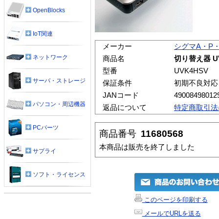
OpenBlocks
IoT関連
メーカー
シグマA・P
ネットワーク
商品名
切り替え器 U
型番
UVK4HSV
サーバ・ストレージ
保証条件
初期不良対応
JANコード
49008498012
パソコン・周辺機器
返品について
特定商取引法
PCパーツ
商品番号
11680568
本商品は販売を終了しました
サプライ
ソフト・ライセンス
このページを印刷する
メールでURLを送る