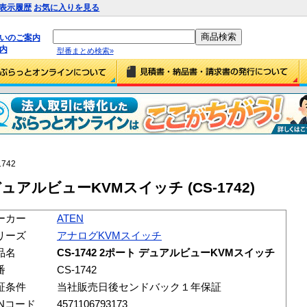
表示履歴
お気に入りを見る
払いのご案内
内
型番まとめ検索»
1742
 デュアルビューKVMスイッチ (CS-1742)
ーカー
ATEN
リーズ
アナログKVMスイッチ
品名
CS-1742 2ポート デュアルビューKVMスイッチ
番
CS-1742
証条件
当社販売日後センドバック１年保証
ANコード
4571106793173