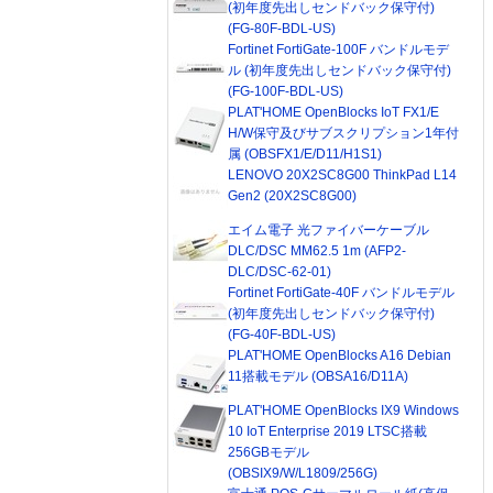
(初年度先出しセンドバック保守付)
(FG-80F-BDL-US)
Fortinet FortiGate-100F バンドルモデ
ル (初年度先出しセンドバック保守付)
(FG-100F-BDL-US)
PLAT'HOME OpenBlocks IoT FX1/E
H/W保守及びサブスクリプション1年付
属 (OBSFX1/E/D11/H1S1)
LENOVO 20X2SC8G00 ThinkPad L14
Gen2 (20X2SC8G00)
エイム電子 光ファイバーケーブル
DLC/DSC MM62.5 1m (AFP2-
DLC/DSC-62-01)
Fortinet FortiGate-40F バンドルモデル
(初年度先出しセンドバック保守付)
(FG-40F-BDL-US)
PLAT'HOME OpenBlocks A16 Debian
11搭載モデル (OBSA16/D11A)
PLAT'HOME OpenBlocks IX9 Windows
10 IoT Enterprise 2019 LTSC搭載
256GBモデル
(OBSIX9/W/L1809/256G)