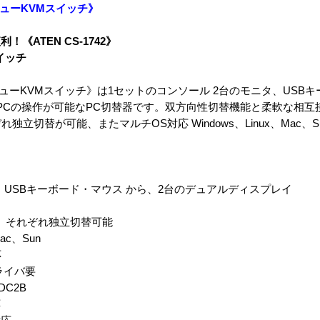
ルビューKVMスイッチ》
ATEN CS-1742》
イッチ
ュアルビューKVMスイッチ》は1セットのコンソール 2台のモニタ、USB
PCの操作が可能なPC切替器です。双方向性切替機能と柔軟な相互
立切替が可能、またマルチOS対応 Windows、Linux、Mac、
、USBキーボード・マウス から、2台のデュアルディスプレイ
は、それぞれ独立切替可能
ac、Sun
応
ライバ要
DC2B
応