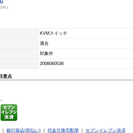
1G
296 ]
KVMスイッチ
適合
対象外
2008060538
注意点
す。
｜
銀行振込(前払い)
｜
代金引換宅配便
｜
セブンイレブン決済