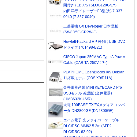
間付き (EBIX/SYSLOG120G/1Y)
内田洋行 イレーザーFB型(大) 7-337-
0040 (7-337-0040)
三菱電機 GX Developer 日本語版
(SW8D5C-GPPW-J)
Hewlett-Packard HP 外付けUSB DVD
ドライブ (701498-B21)
CISCO Japan 250V AC Type A Power
Cable (CAB-TA-250V-JP=)
PLAT'HOME OpenBlocks IX9 Debian
11搭載モデル (OBSIX9/D11A)
金井電器産業 MINI KEYBOARD Pro
USBモデル 英語版 (金井電器)
(HMB632KUS/R)
大電 100BASE-TX/FXメディアコンバ
ータ DN2800GE (DN2800GE)
エイム電子 光ファイバーケーブル
DLC/DSC MM62.5 2m (AFP2-
DLC/DSC-62-02)