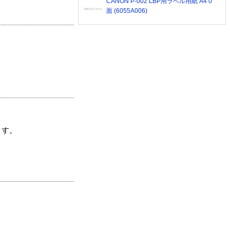
CANON P-002 LBP用ラベル用紙 A4 0
面 (6055A006)
ます。