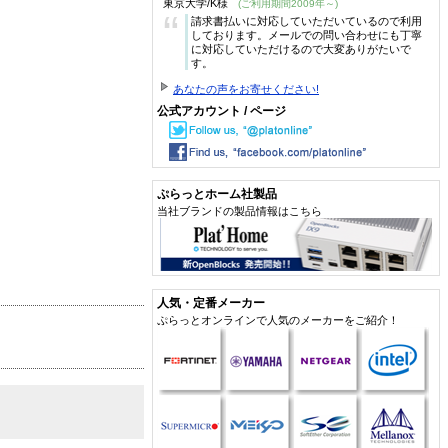
東京大学/K様
(ご利用期間2009年～)
“
請求書払いに対応していただいているので利用
しております。メールでの問い合わせにも丁寧
に対応していただけるので大変ありがたいで
す。
あなたの声をお寄せください!
公式アカウント / ページ
ぷらっとホーム社製品
当社ブランドの製品情報はこちら
人気・定番メーカー
ぷらっとオンラインで人気のメーカーをご紹介！