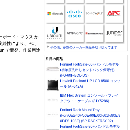
キーボード・マウス か
接続性により、PC、
その他、多数のメーカー商品を取り扱ってます
Sun で開発、作業用途
注目の商品
Fortinet FortiGate-60Fバンドルモデル
(初年度先出しセンドバック保守付)
(FG-60F-BDL-US)
Hewlett-Packard HP LCD 8500 コンソ
ール (AF642A)
IBM Flex System コンソール・ブレイ
クアウト・ケーブル (81Y5286)
Fortinet Rack Mount Tray
(FortiGate40F/50E/60E/60F/61F/80E/8
0F/FS-108E) (SP-RACKTRAY-02)
Fortinet FortiGate-80F バンドルモデル