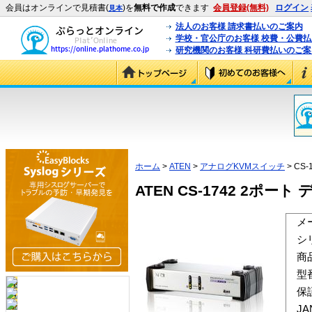
会員はオンラインで見積書(
)を
無料で作成
できます
会員登録(無料)
ログイン
見本
法人のお客様 請求書払いのご案内
学校・官公庁のお客様 校費・公費
研究機関のお客様 科研費払いのご案
ホーム
>
ATEN
>
アナログKVMスイッチ
> CS-
ATEN CS-1742 2ポート
メ
シ
商
型
保
J