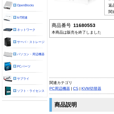
返
OpenBlocks
関
IoT関連
商品番号
11680553
ネットワーク
本商品は販売を終了しました
サーバ・ストレージ
パソコン・周辺機器
PCパーツ
サプライ
関連カテゴリ
PC周辺機器
|
CS
|
KVM切替器
ソフト・ライセンス
商品説明