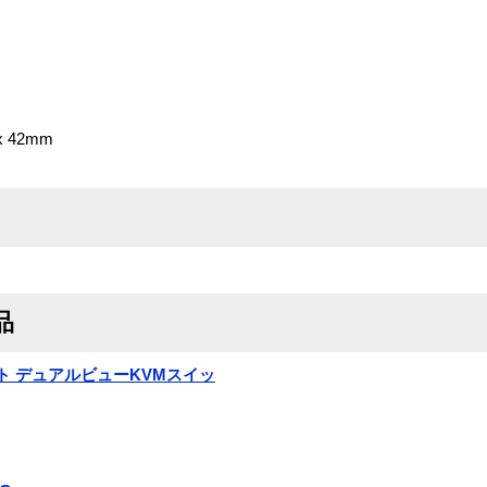
x 42mm
品
4ポート デュアルビューKVMスイッ