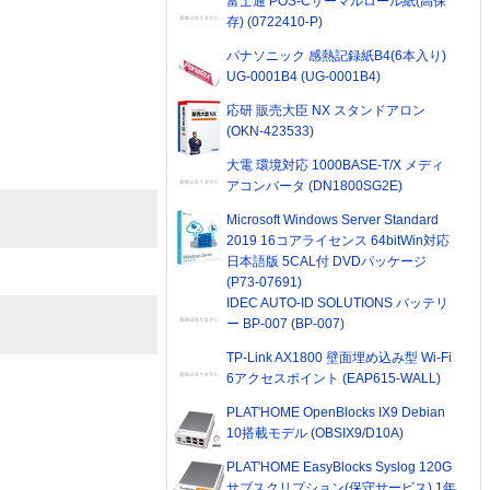
富士通 POS-Cサーマルロール紙(高保
存) (0722410-P)
パナソニック 感熱記録紙B4(6本入り)
UG-0001B4 (UG-0001B4)
応研 販売大臣 NX スタンドアロン
(OKN-423533)
大電 環境対応 1000BASE-T/X メディ
アコンバータ (DN1800SG2E)
Microsoft Windows Server Standard
2019 16コアライセンス 64bitWin対応
日本語版 5CAL付 DVDパッケージ
(P73-07691)
IDEC AUTO-ID SOLUTIONS バッテリ
ー BP-007 (BP-007)
TP-Link AX1800 壁面埋め込み型 Wi-Fi
6アクセスポイント (EAP615-WALL)
PLAT'HOME OpenBlocks IX9 Debian
10搭載モデル (OBSIX9/D10A)
PLAT'HOME EasyBlocks Syslog 120G
サブスクリプション(保守サービス) 1年