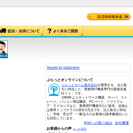
Tweets by platonline
ぷらっとオンラインについて
ぷらっとホーム株式会社
が運用する、法人取
引に特化した「業務用IT機器専門の調達支援
サイト」です。
1999年よりネットワーク機器、サーバ、スト
レージ、パソコン周辺機器、PCパーツ、ソフトウェ
ア、ライセンスなど、業務用IT機器中心に販売。品揃え
は業界トップクラスの約5.5万点です。法人取引に特化
し、学校・官公庁・一般法人のお客様の請求書後払いに
も対応しています。
IPv6への取り組み
会社概要
お客様からの声
もっと見る