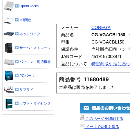
OpenBlocks
IoT関連
メーカー
COREGA
ネットワーク
商品名
CG-VGACBL15
型番
CG-VGACBL150
サーバ・ストレージ
保証条件
当社販売日後セン
JANコード
4519157003971
パソコン・周辺機器
返品について
特定商取引法に基
PCパーツ
商品番号
11680489
本商品は販売を終了しました
サプライ
ソフト・ライセンス
このページを印刷する
メールでURLを送る