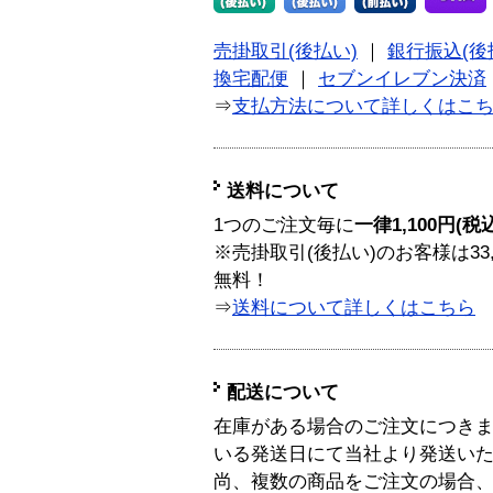
売掛取引(後払い)
｜
銀行振込(後
換宅配便
｜
セブンイレブン決済
⇒
支払方法について詳しくはこ
送料について
1つのご注文毎に
一律1,100円(税
※売掛取引(後払い)のお客様は33
無料！
⇒
送料について詳しくはこちら
配送について
在庫がある場合のご注文につき
いる発送日にて当社より発送い
尚、複数の商品をご注文の場合