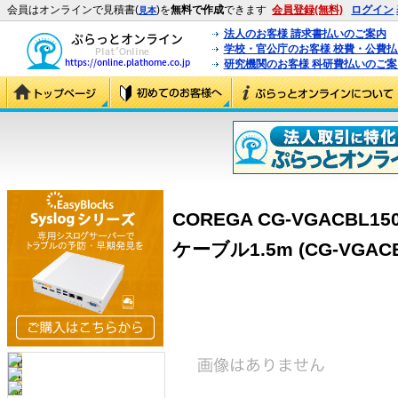
会員はオンラインで見積書(
)を
無料で作成
できます
会員登録(無料)
ログイン
見本
法人のお客様 請求書払いのご案内
学校・官公庁のお客様 校費・公費
研究機関のお客様 科研費払いのご案
COREGA CG-VGACBL
ケーブル1.5m (CG-VGACB