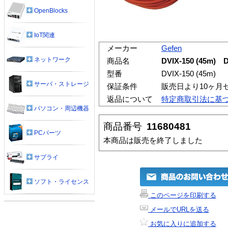
OpenBlocks
IoT関連
メーカー
Gefen
ネットワーク
商品名
DVIX-150 (45m)
型番
DVIX-150 (45m)
サーバ・ストレージ
保証条件
販売日より10ヶ月
返品について
特定商取引法に基
パソコン・周辺機器
商品番号
11680481
PCパーツ
本商品は販売を終了しました
サプライ
ソフト・ライセンス
このページを印刷する
メールでURLを送る
お気に入りに追加する