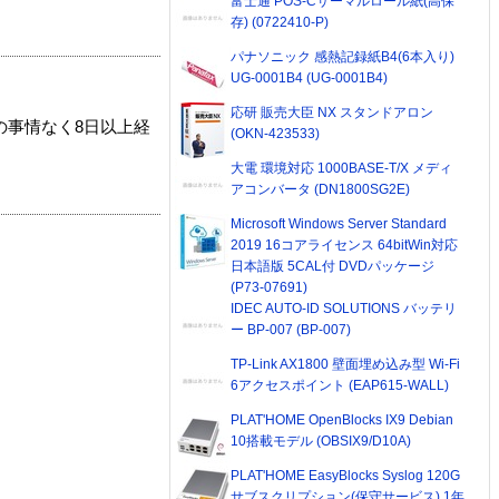
富士通 POS-Cサーマルロール紙(高保
存) (0722410-P)
パナソニック 感熱記録紙B4(6本入り)
UG-0001B4 (UG-0001B4)
応研 販売大臣 NX スタンドアロン
の事情なく8日以上経
(OKN-423533)
大電 環境対応 1000BASE-T/X メディ
アコンバータ (DN1800SG2E)
Microsoft Windows Server Standard
2019 16コアライセンス 64bitWin対応
日本語版 5CAL付 DVDパッケージ
(P73-07691)
IDEC AUTO-ID SOLUTIONS バッテリ
ー BP-007 (BP-007)
TP-Link AX1800 壁面埋め込み型 Wi-Fi
6アクセスポイント (EAP615-WALL)
PLAT'HOME OpenBlocks IX9 Debian
10搭載モデル (OBSIX9/D10A)
PLAT'HOME EasyBlocks Syslog 120G
サブスクリプション(保守サービス) 1年