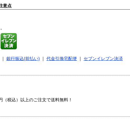
注意点
す。
｜
銀行振込(前払い)
｜
代金引換宅配便
｜
セブンイレブン決済
00円（税込）以上のご注文で送料無料！