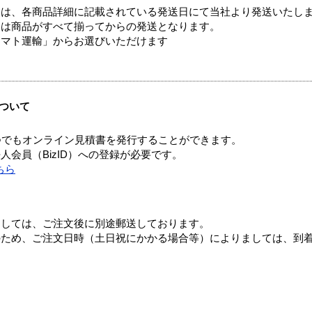
ては、各商品詳細に記載されている発送日にて当社より発送いたし
送は商品がすべて揃ってからの発送となります。
ヤマト運輸」からお選びいただけます
ついて
つでもオンライン見積書を発行することができます。
会員（BizID）への登録が必要です。
ちら
ましては、ご注文後に別途郵送しております。
のため、ご注文日時（土日祝にかかる場合等）によりましては、到