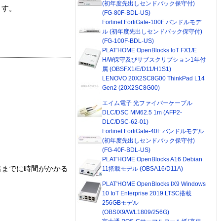
(初年度先出しセンドバック保守付)
ます。
(FG-80F-BDL-US)
Fortinet FortiGate-100F バンドルモデ
ル (初年度先出しセンドバック保守付)
(FG-100F-BDL-US)
PLAT'HOME OpenBlocks IoT FX1/E
H/W保守及びサブスクリプション1年付
属 (OBSFX1/E/D11/H1S1)
LENOVO 20X2SC8G00 ThinkPad L14
Gen2 (20X2SC8G00)
エイム電子 光ファイバーケーブル
DLC/DSC MM62.5 1m (AFP2-
DLC/DSC-62-01)
Fortinet FortiGate-40F バンドルモデル
(初年度先出しセンドバック保守付)
(FG-40F-BDL-US)
PLAT'HOME OpenBlocks A16 Debian
着までに時間がかかる
11搭載モデル (OBSA16/D11A)
PLAT'HOME OpenBlocks IX9 Windows
10 IoT Enterprise 2019 LTSC搭載
256GBモデル
(OBSIX9/W/L1809/256G)