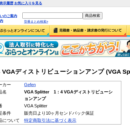
表示履歴
お気に入りを見る
払いのご案内
内
型番まとめ検索»
 1：4 VGAディストリビューションアンプ (VGA Split
ーカー
Gefen
品名
VGA Splitter 1：4 VGAディストリビューシ
ョンアンプ
番
VGA Splitter
証条件
販売日より10ヶ月センドバック保証
品について
特定商取引法に基づく表示