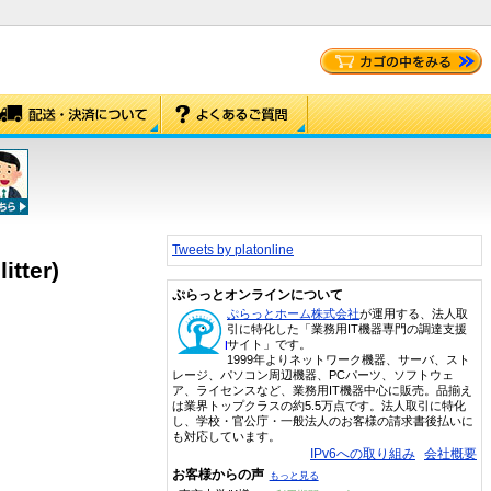
Tweets by platonline
ter)
ぷらっとオンラインについて
ぷらっとホーム株式会社
が運用する、法人取
引に特化した「業務用IT機器専門の調達支援
サイト」です。
1999年よりネットワーク機器、サーバ、スト
レージ、パソコン周辺機器、PCパーツ、ソフトウェ
ア、ライセンスなど、業務用IT機器中心に販売。品揃え
は業界トップクラスの約5.5万点です。法人取引に特化
し、学校・官公庁・一般法人のお客様の請求書後払いに
も対応しています。
IPv6への取り組み
会社概要
お客様からの声
もっと見る