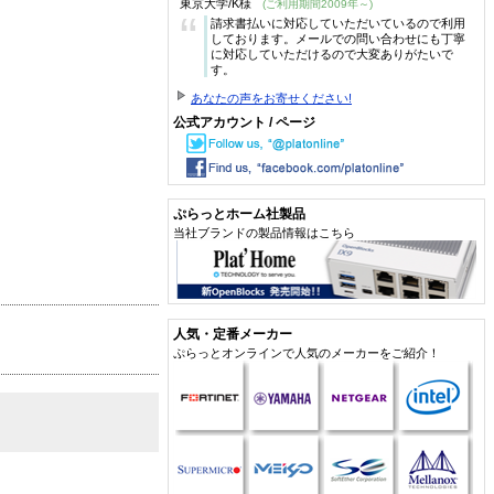
東京大学/K様
(ご利用期間2009年～)
“
請求書払いに対応していただいているので利用
しております。メールでの問い合わせにも丁寧
に対応していただけるので大変ありがたいで
す。
あなたの声をお寄せください!
公式アカウント / ページ
ぷらっとホーム社製品
当社ブランドの製品情報はこちら
人気・定番メーカー
ぷらっとオンラインで人気のメーカーをご紹介！