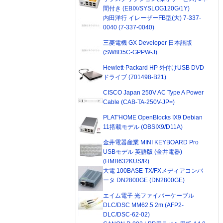
間付き (EBIX/SYSLOG120G/1Y)
内田洋行 イレーザーFB型(大) 7-337-
0040 (7-337-0040)
三菱電機 GX Developer 日本語版
(SW8D5C-GPPW-J)
Hewlett-Packard HP 外付けUSB DVD
ドライブ (701498-B21)
CISCO Japan 250V AC Type A Power
Cable (CAB-TA-250V-JP=)
PLAT'HOME OpenBlocks IX9 Debian
11搭載モデル (OBSIX9/D11A)
金井電器産業 MINI KEYBOARD Pro
USBモデル 英語版 (金井電器)
(HMB632KUS/R)
大電 100BASE-TX/FXメディアコンバ
ータ DN2800GE (DN2800GE)
エイム電子 光ファイバーケーブル
DLC/DSC MM62.5 2m (AFP2-
DLC/DSC-62-02)