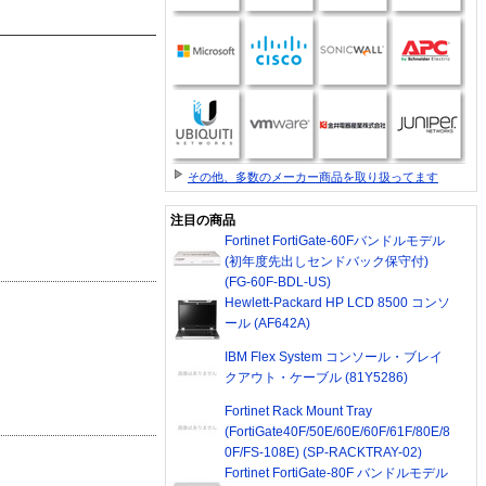
その他、多数のメーカー商品を取り扱ってます
注目の商品
Fortinet FortiGate-60Fバンドルモデル
(初年度先出しセンドバック保守付)
(FG-60F-BDL-US)
Hewlett-Packard HP LCD 8500 コンソ
ール (AF642A)
IBM Flex System コンソール・ブレイ
クアウト・ケーブル (81Y5286)
Fortinet Rack Mount Tray
(FortiGate40F/50E/60E/60F/61F/80E/8
0F/FS-108E) (SP-RACKTRAY-02)
Fortinet FortiGate-80F バンドルモデル