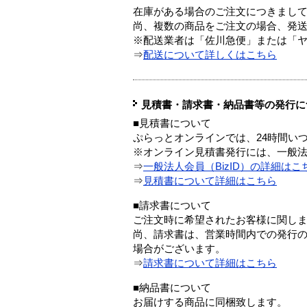
在庫がある場合のご注文につきまし
尚、複数の商品をご注文の場合、発
※配送業者は「佐川急便」または「
⇒
配送について詳しくはこちら
見積書・請求書・納品書等の発行に
■見積書について
ぷらっとオンラインでは、24時間い
※オンライン見積書発行には、一般法人
⇒
一般法人会員（BizID）の詳細はこ
⇒
見積書について詳細はこちら
■請求書について
ご注文時に希望されたお客様に関し
尚、請求書は、営業時間内での発行
場合がございます。
⇒
請求書について詳細はこちら
■納品書について
お届けする商品に同梱致します。