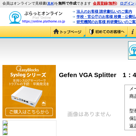
会員はオンラインで見積書(
)を
無料で作成
できます
会員登録(無料)
ログイン
見本
法人のお客様 請求書払いのご案内
学校・官公庁のお客様 校費・公費
研究機関のお客様 科研費払いのご案
Gefen VGA Splitter
メ
商
型
保
返