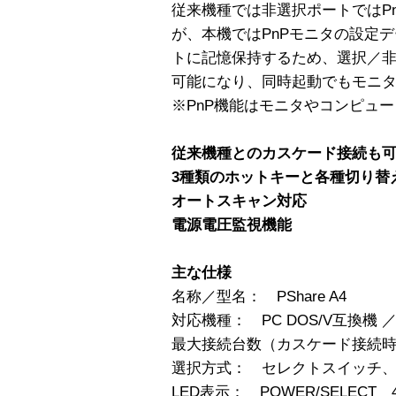
従来機種では非選択ポートではP
が、本機ではPnPモニタの設定データ
トに記憶保持するため、選択／
可能になり、同時起動でもモニ
※PnP機能はモニタやコンピュ
従来機種とのカスケード接続も
3種類のホットキーと各種切り替
オートスキャン対応
電源電圧監視機能
主な仕様
名称／型名： PShare A4
対応機種： PC DOS/V互換機 ／
最大接続台数（カスケード接続時）
選択方式： セレクトスイッチ、
LED表示： POWER/SELECT 4