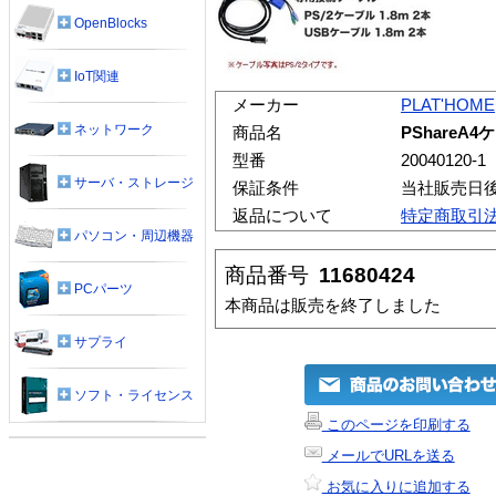
OpenBlocks
IoT関連
メーカー
PLAT'HOME
ネットワーク
商品名
PShareA
型番
20040120-1
サーバ・ストレージ
保証条件
当社販売日
返品について
特定商取引
パソコン・周辺機器
商品番号
11680424
PCパーツ
本商品は販売を終了しました
サプライ
ソフト・ライセンス
このページを印刷する
メールでURLを送る
お気に入りに追加する