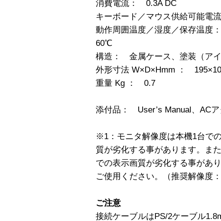
消費電流： 0.3A DC
キーボード／マウス供給可能電流：
動作周囲温度／湿度／保存温度： 0
60℃
構造： 金属ケース、塗装（ア
外形寸法 W×D×Hmm ： 195×10
重量 Kg ： 0.7
添付品： User’s Manual、AC
※1：モニタ解像度は本機1台で
質が劣化する事があります。ま
での表示画質が劣化する事があ
ご使用ください。（推奨解像度：10
ご注意
接続ケーブルはPS/2ケーブル1.8