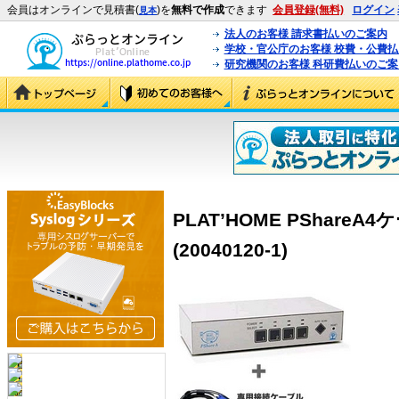
会員はオンラインで見積書(
)を
無料で作成
できます
会員登録(無料)
ログイン
見本
法人のお客様 請求書払いのご案内
学校・官公庁のお客様 校費・公費
研究機関のお客様 科研費払いのご案
PLAT’HOME PShare
(20040120-1)