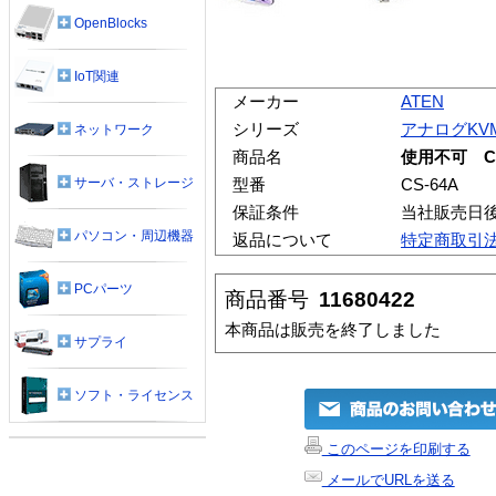
OpenBlocks
IoT関連
メーカー
ATEN
シリーズ
アナログKV
ネットワーク
商品名
使用不可 CS
サーバ・ストレージ
型番
CS-64A
保証条件
当社販売日
パソコン・周辺機器
返品について
特定商取引
PCパーツ
商品番号
11680422
本商品は販売を終了しました
サプライ
ソフト・ライセンス
このページを印刷する
メールでURLを送る