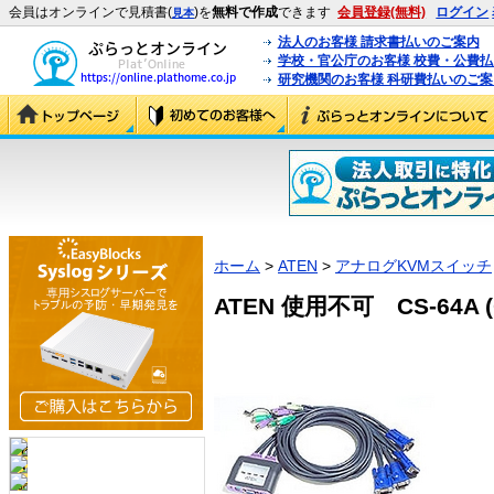
会員はオンラインで見積書(
)を
無料で作成
できます
会員登録(無料)
ログイン
見本
法人のお客様 請求書払いのご案内
学校・官公庁のお客様 校費・公費
研究機関のお客様 科研費払いのご案
ホーム
>
ATEN
>
アナログKVMスイッチ
ATEN 使用不可 CS-64A (