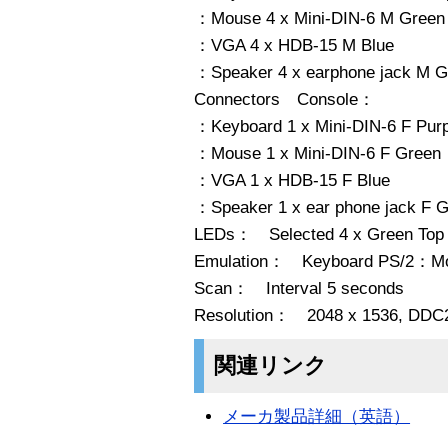
：Mouse 4 x Mini-DIN-6 M Green
：VGA 4 x HDB-15 M Blue
：Speaker 4 x earphone jack M G
Connectors Console：
：Keyboard 1 x Mini-DIN-6 F Purp
：Mouse 1 x Mini-DIN-6 F Green
：VGA 1 x HDB-15 F Blue
：Speaker 1 x ear phone jack F 
LEDs： Selected 4 x Green Top
Emulation： Keyboard PS/2：Mo
Scan： Interval 5 seconds
Resolution： 2048 x 1536, DDC
関連リンク
メーカ製品詳細（英語）