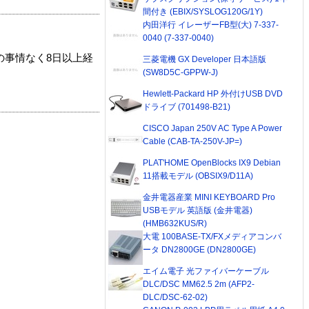
間付き (EBIX/SYSLOG120G/1Y)
内田洋行 イレーザーFB型(大) 7-337-
0040 (7-337-0040)
の事情なく8日以上経
三菱電機 GX Developer 日本語版
(SW8D5C-GPPW-J)
Hewlett-Packard HP 外付けUSB DVD
ドライブ (701498-B21)
CISCO Japan 250V AC Type A Power
Cable (CAB-TA-250V-JP=)
PLAT'HOME OpenBlocks IX9 Debian
11搭載モデル (OBSIX9/D11A)
金井電器産業 MINI KEYBOARD Pro
USBモデル 英語版 (金井電器)
(HMB632KUS/R)
大電 100BASE-TX/FXメディアコンバ
ータ DN2800GE (DN2800GE)
エイム電子 光ファイバーケーブル
DLC/DSC MM62.5 2m (AFP2-
DLC/DSC-62-02)