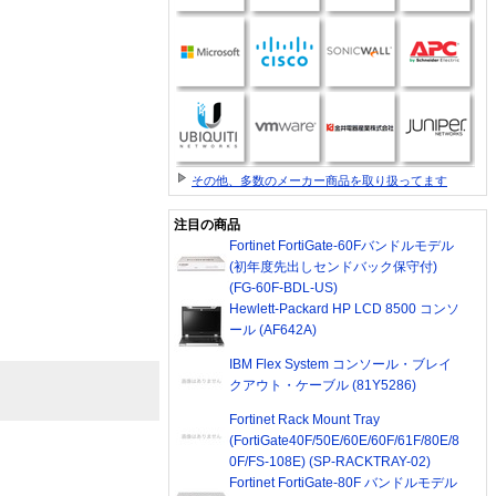
その他、多数のメーカー商品を取り扱ってます
注目の商品
Fortinet FortiGate-60Fバンドルモデル
(初年度先出しセンドバック保守付)
(FG-60F-BDL-US)
Hewlett-Packard HP LCD 8500 コンソ
ール (AF642A)
IBM Flex System コンソール・ブレイ
クアウト・ケーブル (81Y5286)
Fortinet Rack Mount Tray
(FortiGate40F/50E/60E/60F/61F/80E/8
0F/FS-108E) (SP-RACKTRAY-02)
Fortinet FortiGate-80F バンドルモデル