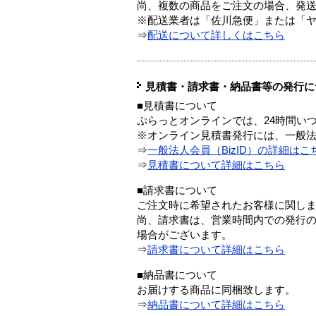
尚、複数の商品をご注文の場合、発
※配送業者は「佐川急便」または「
⇒
配送について詳しくはこちら
見積書・請求書・納品書等の発行に
■見積書について
ぷらっとオンラインでは、24時間い
※オンライン見積書発行には、一般法人
⇒
一般法人会員（BizID）の詳細はこ
⇒
見積書について詳細はこちら
■請求書について
ご注文時に希望されたお客様に関し
尚、請求書は、営業時間内での発行
場合がございます。
⇒
請求書について詳細はこちら
■納品書について
お届けする商品に同梱致します。
⇒
納品書について詳細はこちら