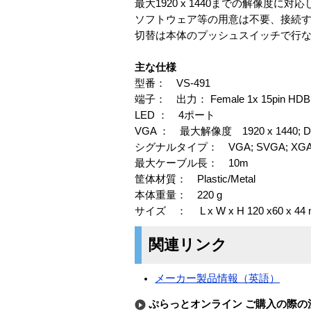
最大1920 x 1440までの解像度に対
ソフトウェア等の用意は不要、接続
切替は本体のプッシュスイッチで行
主な仕様
型番： VS-491
端子： 出力： Female 1x 15pin HDB、
LED ： 4ポート
VGA ： 最大解像度 1920 x 1440; DD
シグナルタイプ： VGA; SVGA; XGA; M
最大ケーブル長： 10m
筐体材質： Plastic/Metal
本体重量： 220 g
サイズ ： L x W x H 120 x60 x 44
関連リンク
メーカー製品情報（英語）
ぷらっとオンライン ご購入の際の