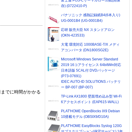
富士通 POS-Cサーマルロール紙(高保
存) (0722410-P)
パナソニック 感熱記録紙B4(6本入り)
UG-0001B4 (UG-0001B4)
応研 販売大臣 NX スタンドアロン
(OKN-423533)
大電 環境対応 1000BASE-T/X メディ
アコンバータ (DN1800SG2E)
Microsoft Windows Server Standard
2019 16コアライセンス 64bitWin対応
日本語版 5CAL付 DVDパッケージ
(P73-07691)
IDEC AUTO-ID SOLUTIONS バッテリ
ー BP-007 (BP-007)
着までに時間がかかる
TP-Link AX1800 壁面埋め込み型 Wi-Fi
6アクセスポイント (EAP615-WALL)
PLAT'HOME OpenBlocks IX9 Debian
10搭載モデル (OBSIX9/D10A)
PLAT'HOME EasyBlocks Syslog 120G
サブスクリプション(保守サービス) 1年