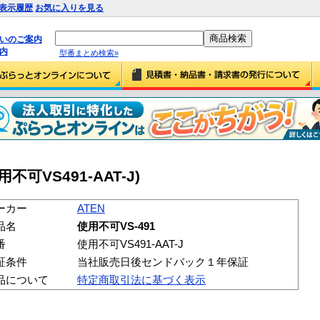
表示履歴
お気に入りを見る
払いのご案内
内
型番まとめ検索»
用不可VS491-AAT-J)
ーカー
ATEN
品名
使用不可VS-491
番
使用不可VS491-AAT-J
証条件
当社販売日後センドバック１年保証
品について
特定商取引法に基づく表示