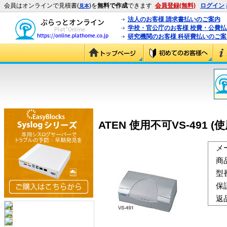
会員はオンラインで見積書(
)を
無料で作成
できます
会員登録(無料)
ログイン
見本
法人のお客様 請求書払いのご案内
学校・官公庁のお客様 校費・公費
研究機関のお客様 科研費払いのご案
ATEN 使用不可VS-491 (使
メ
商
型
保
返