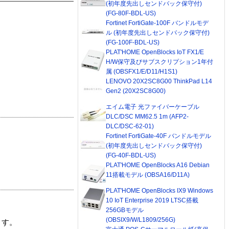
(初年度先出しセンドバック保守付)
(FG-80F-BDL-US)
Fortinet FortiGate-100F バンドルモデ
ル (初年度先出しセンドバック保守付)
(FG-100F-BDL-US)
PLAT'HOME OpenBlocks IoT FX1/E
H/W保守及びサブスクリプション1年付
属 (OBSFX1/E/D11/H1S1)
LENOVO 20X2SC8G00 ThinkPad L14
Gen2 (20X2SC8G00)
エイム電子 光ファイバーケーブル
DLC/DSC MM62.5 1m (AFP2-
DLC/DSC-62-01)
Fortinet FortiGate-40F バンドルモデル
(初年度先出しセンドバック保守付)
(FG-40F-BDL-US)
PLAT'HOME OpenBlocks A16 Debian
11搭載モデル (OBSA16/D11A)
PLAT'HOME OpenBlocks IX9 Windows
10 IoT Enterprise 2019 LTSC搭載
256GBモデル
(OBSIX9/W/L1809/256G)
ます。