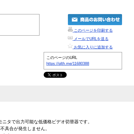
このページを印刷する
メールでURLを送る
お気に入りに追加する
このページのURL
https://plth.me/11680388
のモニタで出力可能な低価格ビデオ切替器です。
の不具合が発生しません。