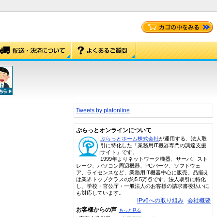
Tweets by platonline
ぷらっとオンラインについて
ぷらっとホーム株式会社
が運用する、法人取
引に特化した「業務用IT機器専門の調達支援
サイト」です。
1999年よりネットワーク機器、サーバ、スト
レージ、パソコン周辺機器、PCパーツ、ソフトウェ
ア、ライセンスなど、業務用IT機器中心に販売。品揃え
は業界トップクラスの約5.5万点です。法人取引に特化
し、学校・官公庁・一般法人のお客様の請求書後払いに
も対応しています。
IPv6への取り組み
会社概要
お客様からの声
もっと見る