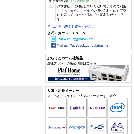
東京大学/K様
(ご利用期間2009年～)
“
請求書払いに対応していただいているので利用
しております。メールでの問い合わせにも丁寧
に対応していただけるので大変ありがたいで
す。
あなたの声をお寄せください!
公式アカウント / ページ
ぷらっとホーム社製品
当社ブランドの製品情報はこちら
人気・定番メーカー
ぷらっとオンラインで人気のメーカーをご紹介！