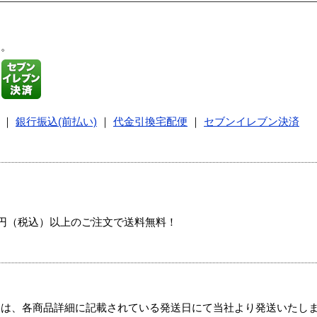
す。
｜
銀行振込(前払い)
｜
代金引換宅配便
｜
セブンイレブン決済
00円（税込）以上のご注文で送料無料！
ては、各商品詳細に記載されている発送日にて当社より発送いたし