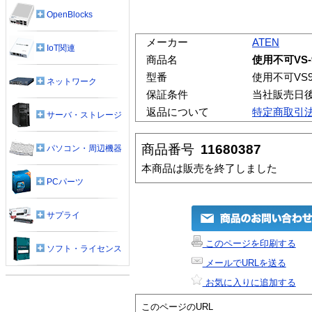
OpenBlocks
メーカー
ATEN
IoT関連
商品名
使用不可VS-
型番
使用不可VS98
ネットワーク
保証条件
当社販売日
返品について
特定商取引
サーバ・ストレージ
商品番号
11680387
パソコン・周辺機器
本商品は販売を終了しました
PCパーツ
サプライ
このページを印刷する
ソフト・ライセンス
メールでURLを送る
お気に入りに追加する
このページのURL