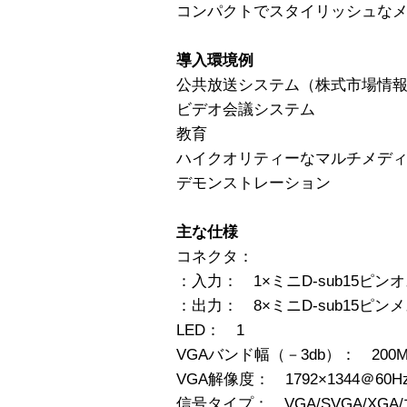
コンパクトでスタイリッシュな
導入環境例
公共放送システム（株式市場情
ビデオ会議システム
教育
ハイクオリティーなマルチメデ
デモンストレーション
主な仕様
コネクタ：
：入力： 1×ミニD-sub15ピン
：出力： 8×ミニD-sub15ピン
LED： 1
VGAバンド幅（－3db）： 200M
VGA解像度： 1792×1344＠60H
信号タイプ： VGA/SVGA/XG