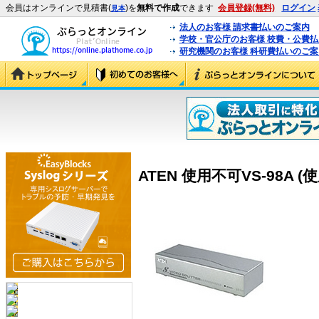
会員はオンラインで見積書(
)を
無料で作成
できます
会員登録(無料)
ログイン
見本
法人のお客様 請求書払いのご案内
学校・官公庁のお客様 校費・公費
研究機関のお客様 科研費払いのご案
ATEN 使用不可VS-98A (使