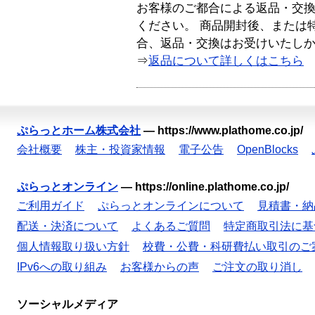
お客様のご都合による返品・交
ください。 商品開封後、または
合、返品・交換はお受けいたし
⇒
返品について詳しくはこちら
ぷらっとホーム株式会社
—
https://www.plathome.co.jp/
会社概要
株主・投資家情報
電子公告
OpenBlocks
ぷらっとオンライン
—
https://online.plathome.co.jp/
ご利用ガイド
ぷらっとオンラインについて
見積書・納
配送・決済について
よくあるご質問
特定商取引法に基
個人情報取り扱い方針
校費・公費・科研費払い取引のご
IPv6への取り組み
お客様からの声
ご注文の取り消し
ソーシャルメディア