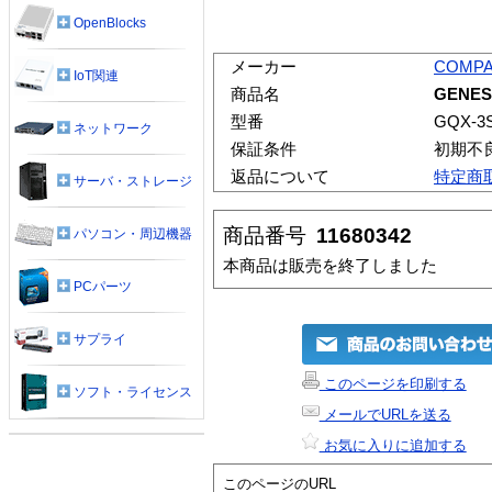
OpenBlocks
メーカー
COMPA
IoT関連
商品名
GENES
型番
GQX-3
ネットワーク
保証条件
初期不
返品について
特定商
サーバ・ストレージ
商品番号
11680342
パソコン・周辺機器
本商品は販売を終了しました
PCパーツ
サプライ
このページを印刷する
ソフト・ライセンス
メールでURLを送る
お気に入りに追加する
このページのURL