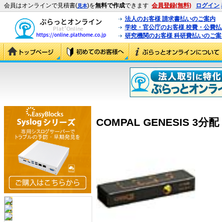
会員はオンラインで見積書(
)を
無料で作成
できます
会員登録(無料)
ログイン
見本
法人のお客様 請求書払いのご案内
学校・官公庁のお客様 校費・公費
研究機関のお客様 科研費払いのご案
COMPAL GENESIS 3分配 