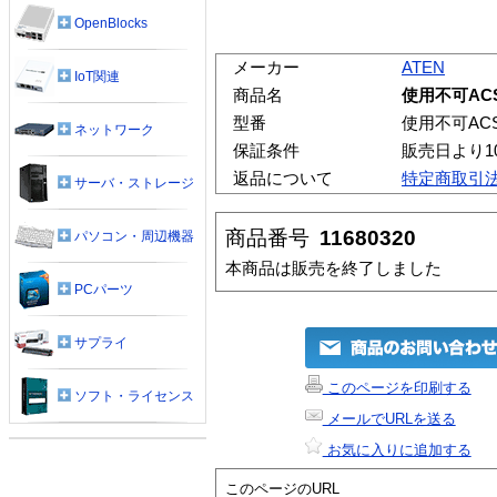
OpenBlocks
メーカー
ATEN
IoT関連
商品名
使用不可ACS-
型番
使用不可ACS1
ネットワーク
保証条件
販売日より1
返品について
特定商取引
サーバ・ストレージ
商品番号
11680320
パソコン・周辺機器
本商品は販売を終了しました
PCパーツ
サプライ
このページを印刷する
ソフト・ライセンス
メールでURLを送る
お気に入りに追加する
このページのURL