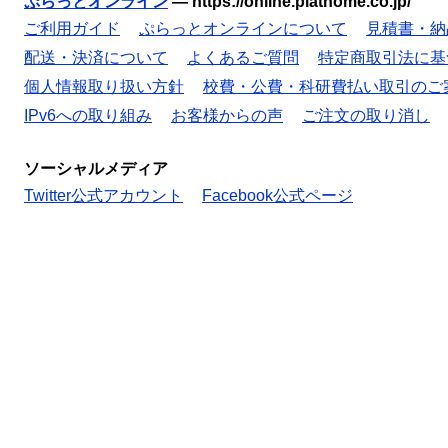
ぷらっとオンライン
—
https://online.plathome.co.jp/
ご利用ガイド
ぷらっとオンラインについて
見積書・納
配送・決済について
よくあるご質問
特定商取引法に基
個人情報取り扱い方針
校費・公費・科研費払い取引のご
IPv6への取り組み
お客様からの声
ご注文の取り消し
ソーシャルメディア
Twitter公式アカウント
Facebook公式ページ