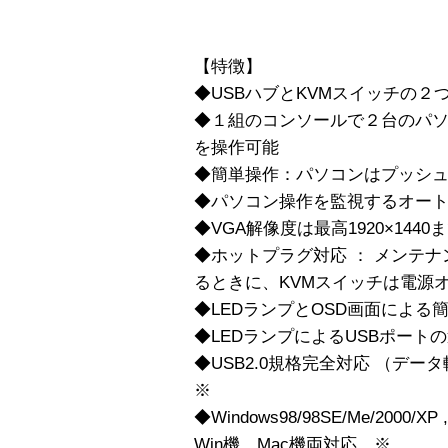
【特徴】
◆USBハブとKVMスイッチの２
◆１組のコンソールで２台のパソコ
を操作可能
◆簡単操作：パソコンはプッシ
◆パソコン操作を監視するオー
◆VGA解像度は最高1920×1440ま
◆ホットプラグ対応 ： メンテ
るときに、KVMスイッチは電源
◆LEDランプとOSD画面による
◆LEDランプによるUSBポート
◆USB2.0規格完全対応 （データ転
※
◆Windows98/98SE/Me/2000/
Win機、Mac機両対応 ※