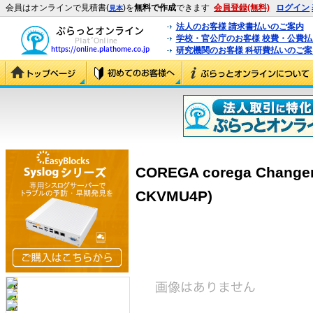
会員はオンラインで見積書(
)を
無料で作成
できます
会員登録(無料)
ログイン
見本
法人のお客様 請求書払いのご案内
学校・官公庁のお客様 校費・公費
研究機関のお客様 科研費払いのご案
COREGA corega Changer
CKVMU4P)