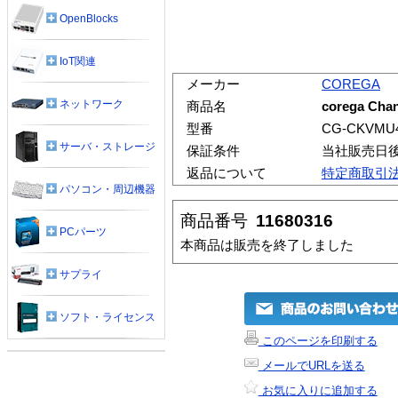
OpenBlocks
IoT関連
メーカー
COREGA
ネットワーク
商品名
corega Cha
型番
CG-CKVMU
サーバ・ストレージ
保証条件
当社販売日
返品について
特定商取引
パソコン・周辺機器
商品番号
11680316
PCパーツ
本商品は販売を終了しました
サプライ
ソフト・ライセンス
このページを印刷する
メールでURLを送る
お気に入りに追加する