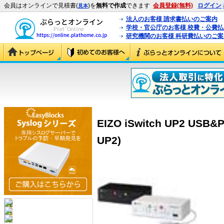
会員はオンラインで見積書(
)を
無料で作成
できます
会員登録(無料)
ログイン
見本
法人のお客様 請求書払いのご案内
学校・官公庁のお客様 校費・公費
研究機関のお客様 科研費払いのご案
EIZO iSwitch UP2 USB
UP2)