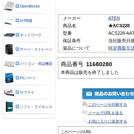
OpenBlocks
メーカー
ATEN
IoT関連
商品名
★ACS228
型番
ACS228-AAT
ネットワーク
保証条件
当社販売日
返品について
特定商取引
サーバ・ストレージ
商品番号
11680280
パソコン・周辺機器
本商品は販売を終了しました
PCパーツ
サプライ
このページを印刷する
ソフト・ライセンス
メールでURLを送る
お気に入りに追加する
このページのURL