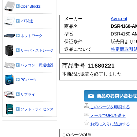
OpenBlocks
メーカー
Avocent
IoT関連
商品名
DSR4160-A
型番
DSR4160-A
ネットワーク
保証条件
販売日より1
返品について
特定商取引
サーバ・ストレージ
商品番号
11680221
パソコン・周辺機器
本商品は販売を終了しました
PCパーツ
サプライ
このページを印刷する
ソフト・ライセンス
メールでURLを送る
お気に入りに追加する
このページのURL