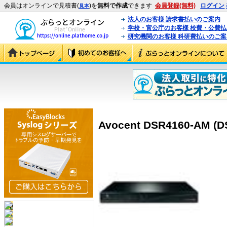
会員はオンラインで見積書(
)を
無料で作成
できます
会員登録(無料)
ログイン
見本
法人のお客様 請求書払いのご案内
学校・官公庁のお客様 校費・公費
研究機関のお客様 科研費払いのご案
Avocent DSR4160-AM (D