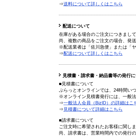
⇒
送料について詳しくはこちら
配送について
在庫がある場合のご注文につきまし
尚、複数の商品をご注文の場合、発
※配送業者は「佐川急便」または「
⇒
配送について詳しくはこちら
見積書・請求書・納品書等の発行に
■見積書について
ぷらっとオンラインでは、24時間い
※オンライン見積書発行には、一般法人
⇒
一般法人会員（BizID）の詳細はこ
⇒
見積書について詳細はこちら
■請求書について
ご注文時に希望されたお客様に関し
尚、請求書は、営業時間内での発行