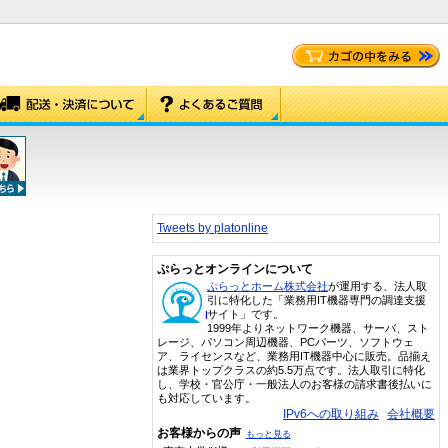
Tweets by platonline
ぷらっとオンラインについて
ぷらっとホーム株式会社
が運用する、法人取
引に特化した「業務用IT機器専門の調達支援
サイト」です。
1999年よりネットワーク機器、サーバ、スト
レージ、パソコン周辺機器、PCパーツ、ソフトウェ
ア、ライセンスなど、業務用IT機器中心に販売。品揃え
は業界トップクラスの約5.5万点です。法人取引に特化
し、学校・官公庁・一般法人のお客様の請求書後払いに
も対応しています。
IPv6への取り組み
会社概要
お客様からの声
もっと見る