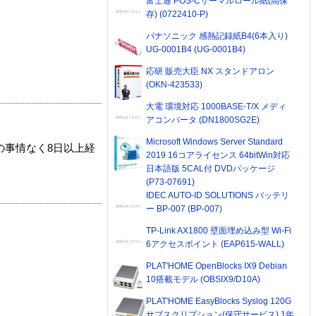
富士通 POS-Cサーマルロール紙(高保
存) (0722410-P)
パナソニック 感熱記録紙B4(6本入り)
UG-0001B4 (UG-0001B4)
応研 販売大臣 NX スタンドアロン
(OKN-423533)
大電 環境対応 1000BASE-T/X メディ
アコンバータ (DN1800SG2E)
Microsoft Windows Server Standard
の事情なく8日以上経
2019 16コアライセンス 64bitWin対応
日本語版 5CAL付 DVDパッケージ
(P73-07691)
IDEC AUTO-ID SOLUTIONS バッテリ
ー BP-007 (BP-007)
TP-Link AX1800 壁面埋め込み型 Wi-Fi
6アクセスポイント (EAP615-WALL)
PLAT'HOME OpenBlocks IX9 Debian
10搭載モデル (OBSIX9/D10A)
PLAT'HOME EasyBlocks Syslog 120G
サブスクリプション(保守サービス) 1年