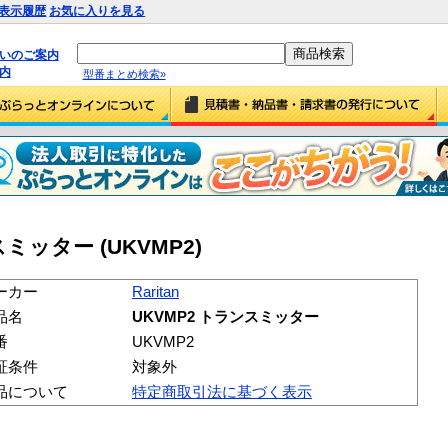
表示履歴
お気に入りを見る
払いのご案内
内
型番まとめ検索»
ンスミッター (UKVMP2)
ーカー
Raritan
品名
UKVMP2 トランスミッター
番
UKVMP2
証条件
対象外
品について
特定商取引法に基づく表示