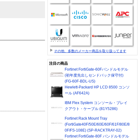
その他、多数のメーカー商品を取り扱ってます
注目の商品
Fortinet FortiGate-60Fバンドルモデル
(初年度先出しセンドバック保守付)
(FG-60F-BDL-US)
Hewlett-Packard HP LCD 8500 コンソ
ール (AF642A)
IBM Flex System コンソール・ブレイ
クアウト・ケーブル (81Y5286)
Fortinet Rack Mount Tray
(FortiGate40F/50E/60E/60F/61F/80E/8
0F/FS-108E) (SP-RACKTRAY-02)
Fortinet FortiGate-80F バンドルモデル