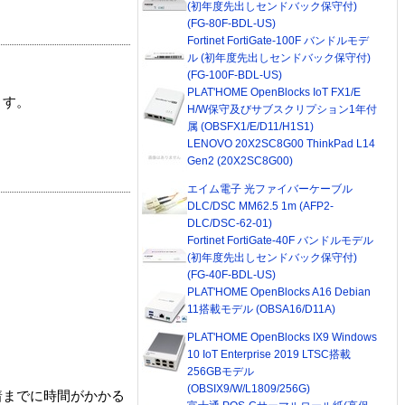
(初年度先出しセンドバック保守付)
(FG-80F-BDL-US)
Fortinet FortiGate-100F バンドルモデ
ル (初年度先出しセンドバック保守付)
(FG-100F-BDL-US)
PLAT'HOME OpenBlocks IoT FX1/E
ます。
H/W保守及びサブスクリプション1年付
属 (OBSFX1/E/D11/H1S1)
LENOVO 20X2SC8G00 ThinkPad L14
Gen2 (20X2SC8G00)
エイム電子 光ファイバーケーブル
DLC/DSC MM62.5 1m (AFP2-
DLC/DSC-62-01)
Fortinet FortiGate-40F バンドルモデル
(初年度先出しセンドバック保守付)
(FG-40F-BDL-US)
PLAT'HOME OpenBlocks A16 Debian
11搭載モデル (OBSA16/D11A)
PLAT'HOME OpenBlocks IX9 Windows
10 IoT Enterprise 2019 LTSC搭載
256GBモデル
(OBSIX9/W/L1809/256G)
着までに時間がかかる