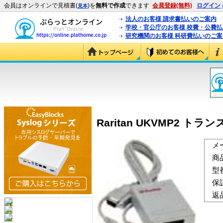
会員はオンラインで見積書(
)を
無料で作成
できます
会員登録(無料)
ログイン
見本
法人のお客様 請求書払いのご案内
学校・官公庁のお客様 校費・公費
研究機関のお客様 科研費払いのご案
Raritan UKVMP2 トラ
メ
商
型
保
返