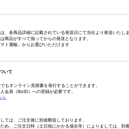
ては、各商品詳細に記載されている発送日にて当社より発送いたし
送は商品がすべて揃ってからの発送となります。
ヤマト運輸」からお選びいただけます
ついて
つでもオンライン見積書を発行することができます。
会員（BizID）への登録が必要です。
ちら
ましては、ご注文後に別途郵送しております。
のため、ご注文日時（土日祝にかかる場合等）によりましては、到