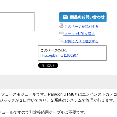
このページを印刷する
メールでURLを送る
お気に入りに追加する
このページのURL
https://plth.me/11680207
ターフェースモジュールです。Paragon UTM8とはエンハンストカ
-45ジャックが２口付いており、２系統のシステムで管理が行えます。
ジュールですので別途接続用ケーブルは不要です。