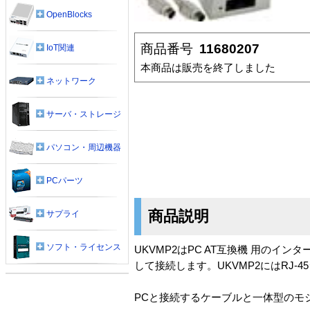
OpenBlocks
商品番号
11680207
IoT関連
本商品は販売を終了しました
ネットワーク
サーバ・ストレージ
パソコン・周辺機器
PCパーツ
商品説明
サプライ
ソフト・ライセンス
UKVMP2はPC AT互換機 用のイン
して接続します。UKVMP2にはRJ
PCと接続するケーブルと一体型のモ