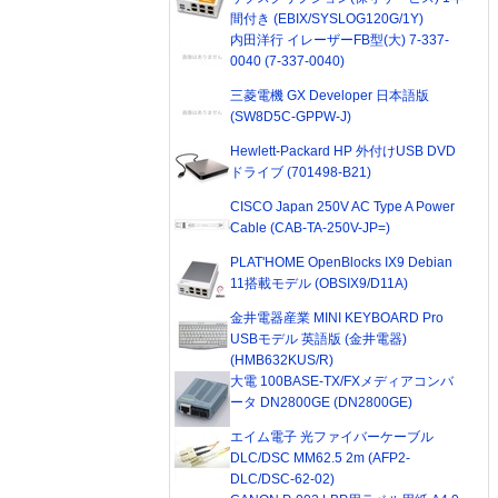
間付き (EBIX/SYSLOG120G/1Y)
内田洋行 イレーザーFB型(大) 7-337-
0040 (7-337-0040)
三菱電機 GX Developer 日本語版
(SW8D5C-GPPW-J)
Hewlett-Packard HP 外付けUSB DVD
ドライブ (701498-B21)
CISCO Japan 250V AC Type A Power
Cable (CAB-TA-250V-JP=)
PLAT'HOME OpenBlocks IX9 Debian
11搭載モデル (OBSIX9/D11A)
金井電器産業 MINI KEYBOARD Pro
USBモデル 英語版 (金井電器)
(HMB632KUS/R)
大電 100BASE-TX/FXメディアコンバ
ータ DN2800GE (DN2800GE)
エイム電子 光ファイバーケーブル
DLC/DSC MM62.5 2m (AFP2-
DLC/DSC-62-02)