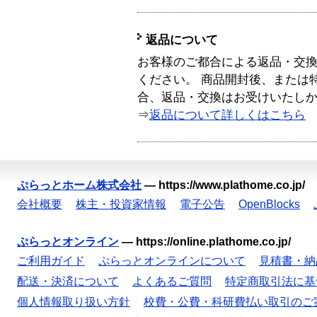
返品について
お客様のご都合による返品・交
ください。 商品開封後、または
合、返品・交換はお受けいたし
⇒
返品について詳しくはこちら
ぷらっとホーム株式会社
—
https://www.plathome.co.jp/
会社概要
株主・投資家情報
電子公告
OpenBlocks
ぷらっとオンライン
—
https://online.plathome.co.jp/
ご利用ガイド
ぷらっとオンラインについて
見積書・納
配送・決済について
よくあるご質問
特定商取引法に基
個人情報取り扱い方針
校費・公費・科研費払い取引のご