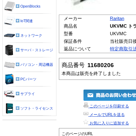
OpenBlocks
メーカー
Raritan
IoT関連
商品名
UKVMC 
型番
UKVMC
ネットワーク
保証条件
当社販売日
返品について
特定商取引
サーバ・ストレージ
商品番号
11680206
パソコン・周辺機器
本商品は販売を終了しました
PCパーツ
サプライ
このページを印刷する
ソフト・ライセンス
メールでURLを送る
お気に入りに追加する
このページのURL