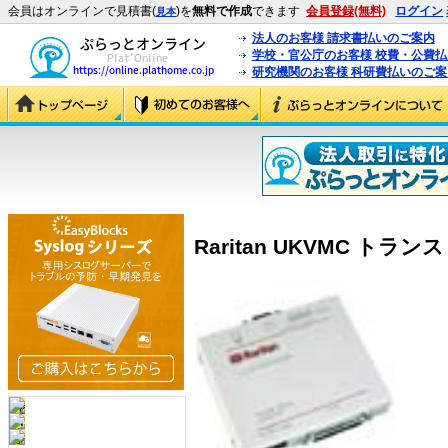
会員はオンラインで見積書(
)を
無料で作成
できます
会員登録(無料)
ログイン
見本
法人のお客様 請求書払いのご案内
学校・官公庁のお客様 校費・公費
研究機関のお客様 科研費払いのご案
Raritan UKVMC トラン