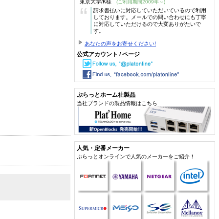
東京大学/K様
(ご利用期間2009年～)
“
請求書払いに対応していただいているので利用
しております。メールでの問い合わせにも丁寧
に対応していただけるので大変ありがたいで
す。
あなたの声をお寄せください!
公式アカウント / ページ
ぷらっとホーム社製品
当社ブランドの製品情報はこちら
人気・定番メーカー
ぷらっとオンラインで人気のメーカーをご紹介！