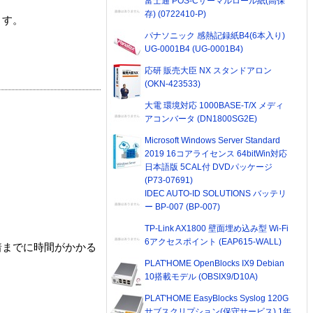
富士通 POS-Cサーマルロール紙(高保
存) (0722410-P)
ます。
パナソニック 感熱記録紙B4(6本入り)
UG-0001B4 (UG-0001B4)
応研 販売大臣 NX スタンドアロン
(OKN-423533)
大電 環境対応 1000BASE-T/X メディ
アコンバータ (DN1800SG2E)
Microsoft Windows Server Standard
2019 16コアライセンス 64bitWin対応
日本語版 5CAL付 DVDパッケージ
(P73-07691)
IDEC AUTO-ID SOLUTIONS バッテリ
ー BP-007 (BP-007)
TP-Link AX1800 壁面埋め込み型 Wi-Fi
6アクセスポイント (EAP615-WALL)
着までに時間がかかる
PLAT'HOME OpenBlocks IX9 Debian
10搭載モデル (OBSIX9/D10A)
PLAT'HOME EasyBlocks Syslog 120G
サブスクリプション(保守サービス) 1年