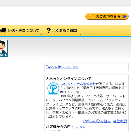
Tweets by platonline
ぷらっとオンラインについて
ぷらっとホーム株式会社
が運用する、法人取
引に特化した「業務用IT機器専門の調達支援
サイト」です。
1999年よりネットワーク機器、サーバ、スト
レージ、パソコン周辺機器、PCパーツ、ソフトウェ
ア、ライセンスなど、業務用IT機器中心に販売。品揃え
は業界トップクラスの約5.5万点です。法人取引に特化
し、学校・官公庁・一般法人のお客様の請求書後払いに
も対応しています。
IPv6への取り組み
会社概要
お客様からの声
もっと見る