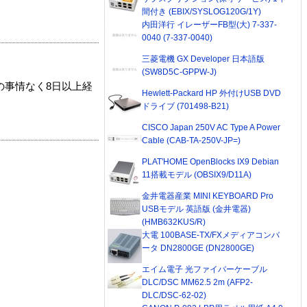
間付き (EBIX/SYSLOG120G/1Y)
内田洋行 イレーザーFB型(大) 7-337-
0040 (7-337-0040)
三菱電機 GX Developer 日本語版
(SW8D5C-GPPW-J)
の事情なく8日以上経
Hewlett-Packard HP 外付けUSB DVD
ドライブ (701498-B21)
CISCO Japan 250V AC Type A Power
Cable (CAB-TA-250V-JP=)
PLAT'HOME OpenBlocks IX9 Debian
11搭載モデル (OBSIX9/D11A)
金井電器産業 MINI KEYBOARD Pro
USBモデル 英語版 (金井電器)
(HMB632KUS/R)
大電 100BASE-TX/FXメディアコンバ
ータ DN2800GE (DN2800GE)
エイム電子 光ファイバーケーブル
DLC/DSC MM62.5 2m (AFP2-
DLC/DSC-62-02)