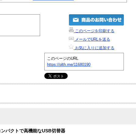
このページを印刷する
メールでURLを送る
お気に入りに追加する
このページのURL
https://plth.me/11680190
コンパクトで高機能なUSB切替器