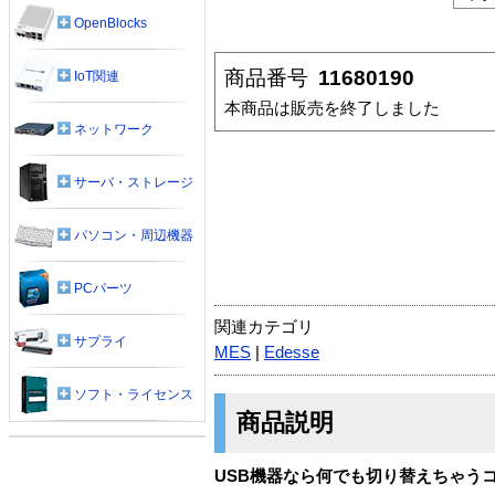
OpenBlocks
商品番号
11680190
IoT関連
本商品は販売を終了しました
ネットワーク
サーバ・ストレージ
パソコン・周辺機器
PCパーツ
関連カテゴリ
サプライ
MES
|
Edesse
ソフト・ライセンス
商品説明
USB機器なら何でも切り替えちゃう