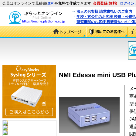
会員はオンラインで見積書(
)を
無料で作成
できます
会員登録(無料)
ログイン
見本
法人のお客様 請求書払いのご案内
学校・官公庁のお客様 校費・公費
研究機関のお客様 科研費払いのご案
NMI Edesse mini USB Pl
メ
商
型
保
J
返
関