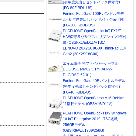
(初年度先出しセンドバック保守付)
(FG-80F-BDL-US)
Fortinet FortiGate-100F バンドルモデ
ル (初年度先出しセンドバック保守付)
(FG-100F-BDL-US)
PLAT'HOME OpenBlocks IoT FX1/E
H/W保守及びサブスクリプション1年付
属 (OBSFX1/E/D11/H1S1)
LENOVO 20X2SC8G00 ThinkPad L14
Gen2 (20X2SC8G00)
エイム電子 光ファイバーケーブル
DLC/DSC MM62.5 1m (AFP2-
DLC/DSC-62-01)
Fortinet FortiGate-40F バンドルモデル
(初年度先出しセンドバック保守付)
(FG-40F-BDL-US)
PLAT'HOME OpenBlocks A16 Debian
11搭載モデル (OBSA16/D11A)
PLAT'HOME OpenBlocks IX9 Windows
10 IoT Enterprise 2019 LTSC搭載
256GBモデル
(OBSIX9/W/L1809/256G)