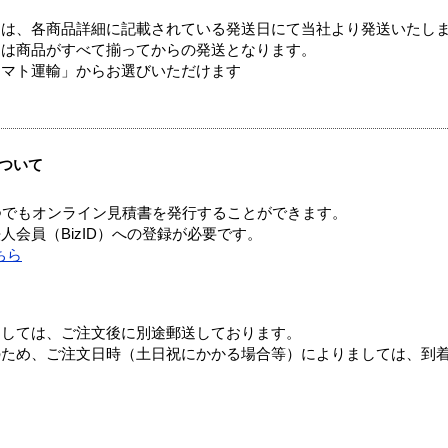
ては、各商品詳細に記載されている発送日にて当社より発送いたし
送は商品がすべて揃ってからの発送となります。
ヤマト運輸」からお選びいただけます
ついて
つでもオンライン見積書を発行することができます。
会員（BizID）への登録が必要です。
ちら
ましては、ご注文後に別途郵送しております。
のため、ご注文日時（土日祝にかかる場合等）によりましては、到