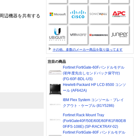
るUSB周辺機器を共有する
その他、多数のメーカー商品を取り扱ってます
注目の商品
Fortinet FortiGate-60Fバンドルモデル
(初年度先出しセンドバック保守付)
(FG-60F-BDL-US)
Hewlett-Packard HP LCD 8500 コンソ
ール (AF642A)
IBM Flex System コンソール・ブレイ
クアウト・ケーブル (81Y5286)
Fortinet Rack Mount Tray
(FortiGate40F/50E/60E/60F/61F/80E/8
0F/FS-108E) (SP-RACKTRAY-02)
Fortinet FortiGate-80F バンドルモデル