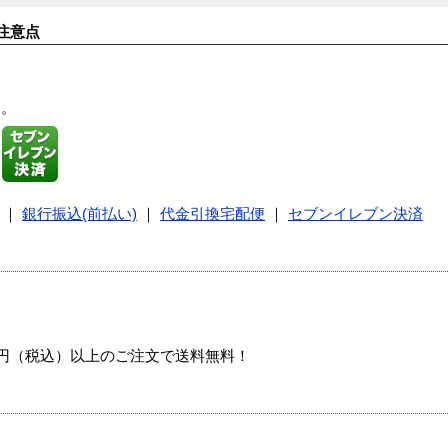
注意点
す。
｜
銀行振込(前払い)
｜
代金引換宅配便
｜
セブンイレブン決済
00円（税込）以上のご注文で送料無料！