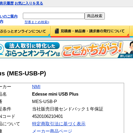
表示履歴
お気に入りを見る
払いのご案内
内
型番まとめ検索»
us (MES-USB-P)
ーカー
NMI
品名
Edesse mini USB Plus
番
MES-USB-P
証条件
当社販売日後センドバック１年保証
ANコード
4520106210401
品について
特定商取引法に基づく表示
連
メーカー商品ページ