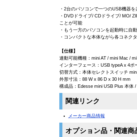
・2台のパソコンで一つのUSB機器を
・DVDドライブ/ CDドライブ/ MO/ ZI
ことが可能
・もう一方のパソコンを起動時に自
・コンパクトな本体ながら各コネク
【仕様】
連動可能機種：mini AT / mini Mac / mini M
インターフェース：USB typeA x 4ポート
切替方式：本体セレクトスイッチ mi
外形寸法：88 W x 86 D x 30 H mm
構成品：Edesse mini USB Plus 本体 
関連リンク
メーカー商品情報
オプション品・関連商