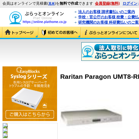
会員はオンラインで見積書(
)を
無料で作成
できます
会員登録(無料)
ログイン
見本
法人のお客様 請求書払いのご案内
学校・官公庁のお客様 校費・公費
研究機関のお客様 科研費払いのご案
Raritan Paragon UMT8-R