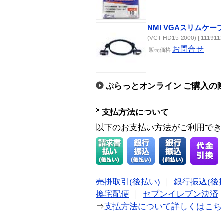
NMI VGAスリムケーブ
(VCT-HD15-2000) [ 111911
お問合せ
販売価格
ぷらっとオンライン ご購入の
支払方法について
以下のお支払い方法がご利用で
売掛取引(後払い)
｜
銀行振込(後
換宅配便
｜
セブンイレブン決済
⇒
支払方法について詳しくはこ