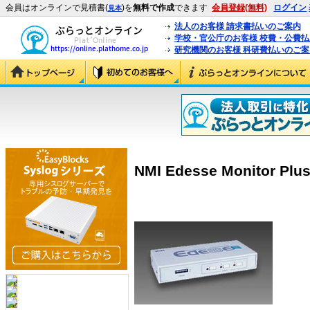
会員はオンラインで見積書(
)を
無料で作成
できます
会員登録(無料)
ログイン
見本
法人のお客様 請求書払いのご案内
学校・官公庁のお客様 校費・公費
研究機関のお客様 科研費払いのご案
NMI Edesse Monitor Plu