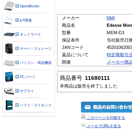
OpenBlocks
メーカー
NMI
IoT関連
商品名
Edesse Moni
型番
MEM-D3
ネットワーク
保証条件
当社販売日
JANコード
4520106200
サーバ・ストレージ
返品について
特定商取引
関連
メーカー商
パソコン・周辺機器
商品番号
11680111
PCパーツ
本商品は販売を終了しました
サプライ
ソフト・ライセンス
このページを印刷する
メールでURLを送る