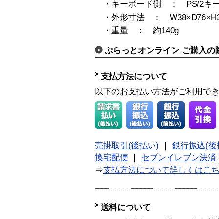
・キーボード側 ： PS/2キ
・外形寸法 ： W38×D76×H3
・重量 ： 約140g
ぷらっとオンライン ご購入の
支払方法について
以下のお支払い方法がご利用で
売掛取引(後払い)
｜
銀行振込(後
換宅配便
｜
セブンイレブン決済
⇒
支払方法について詳しくはこ
送料について