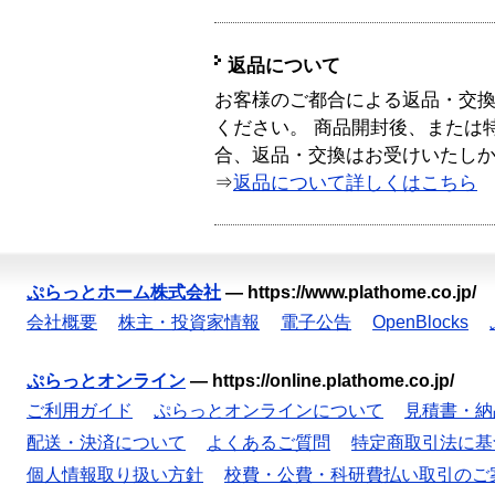
返品について
お客様のご都合による返品・交
ください。 商品開封後、または
合、返品・交換はお受けいたし
⇒
返品について詳しくはこちら
ぷらっとホーム株式会社
—
https://www.plathome.co.jp/
会社概要
株主・投資家情報
電子公告
OpenBlocks
ぷらっとオンライン
—
https://online.plathome.co.jp/
ご利用ガイド
ぷらっとオンラインについて
見積書・納
配送・決済について
よくあるご質問
特定商取引法に基
個人情報取り扱い方針
校費・公費・科研費払い取引のご