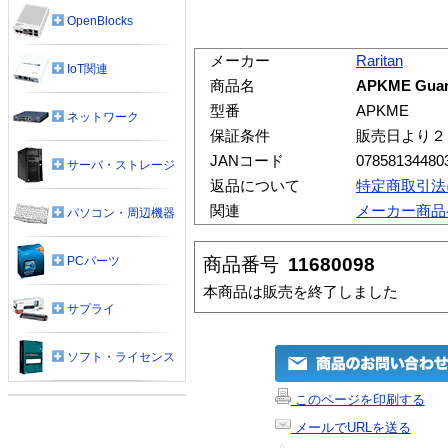
OpenBlocks
メーカー
Raritan
IoT関連
商品名
APKME Guard
型番
APKME
ネットワーク
保証条件
販売日より２
JANコード
07858134480
サーバ・ストレージ
返品について
特定商取引法
関連
メーカー商品
パソコン・周辺機器
商品番号
11680098
PCパーツ
本商品は販売を終了しました
サプライ
ソフト・ライセンス
このページを印刷する
メールでURLを送る