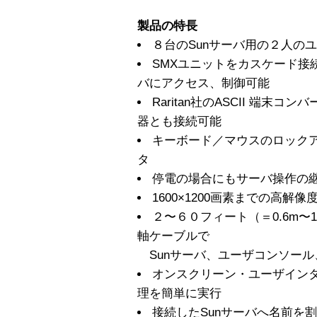
製品の特長
８台のSunサーバ用の２人の
SMXユニットをカスケード接続
バにアクセス、制御可能
Raritan社のASCII 端末コン
器とも接続可能
キーボード／マウスのロック
タ
停電の場合にもサーバ操作の継続を
1600×1200画素までの高解
２〜６０フィート（＝0.6m〜
軸ケーブルで
Sunサーバ、ユーザコンソール
オンスクリーン・ユーザイン
理を簡単に実行
接続したSunサーバへ名前を