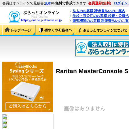
会員はオンラインで見積書(
)を
無料で作成
できます
会員登録(無料)
ログイン
見本
法人のお客様 請求書払いのご案内
学校・官公庁のお客様 校費・公費
研究機関のお客様 科研費払いのご案
Raritan MasterConsole 