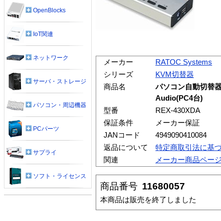
OpenBlocks
IoT関連
ネットワーク
メーカー
RATOC Systems
シリーズ
KVM切替器
サーバ・ストレージ
商品名
パソコン自動切替器
Audio(PC4台)
パソコン・周辺機器
型番
REX-430XDA
保証条件
メーカー保証
PCパーツ
JANコード
4949090410084
返品について
特定商取引法に基
サプライ
関連
メーカー商品ペー
ソフト・ライセンス
商品番号
11680057
本商品は販売を終了しました