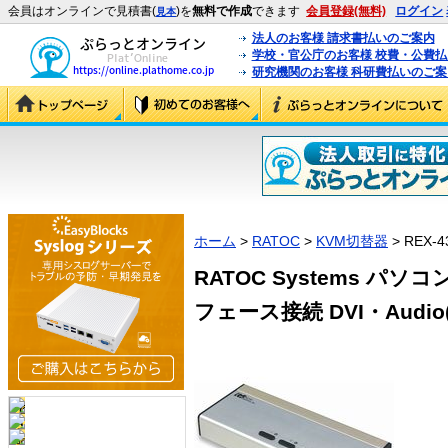
会員はオンラインで見積書(
)を
無料で作成
できます
会員登録(無料)
ログイン
見本
法人のお客様 請求書払いのご案内
学校・官公庁のお客様 校費・公費
研究機関のお客様 科研費払いのご案
ホーム
>
RATOC
>
KVM切替器
> REX-4
RATOC Systems パ
フェース接続 DVI・Audio(P