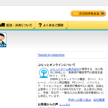
Tweets by platonline
ぷらっとオンラインについて
ぷらっとホーム株式会社
が運用する、法人取
引に特化した「業務用IT機器専門の調達支援
サイト」です。
1999年よりネットワーク機器、サーバ、スト
レージ、パソコン周辺機器、PCパーツ、ソフトウェ
ア、ライセンスなど、業務用IT機器中心に販売。品揃え
は業界トップクラスの約5.5万点です。法人取引に特化
し、学校・官公庁・一般法人のお客様の請求書後払いに
も対応しています。
IPv6への取り組み
会社概要
お客様からの声
もっと見る