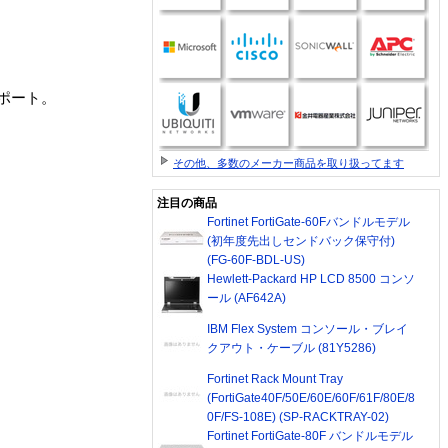
ポート。
その他、多数のメーカー商品を取り扱ってます
注目の商品
Fortinet FortiGate-60Fバンドルモデル
(初年度先出しセンドバック保守付)
(FG-60F-BDL-US)
Hewlett-Packard HP LCD 8500 コンソ
ール (AF642A)
IBM Flex System コンソール・ブレイ
クアウト・ケーブル (81Y5286)
Fortinet Rack Mount Tray
(FortiGate40F/50E/60E/60F/61F/80E/8
0F/FS-108E) (SP-RACKTRAY-02)
Fortinet FortiGate-80F バンドルモデル