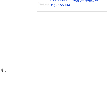
CANON P-002 LBP用ラベル用紙 A4 0
面 (6055A006)
ます。