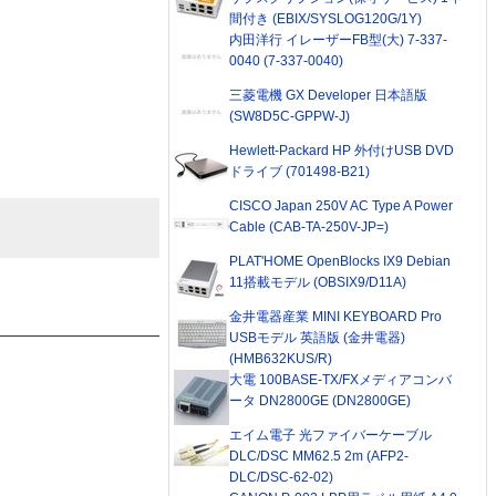
間付き (EBIX/SYSLOG120G/1Y)
内田洋行 イレーザーFB型(大) 7-337-
0040 (7-337-0040)
三菱電機 GX Developer 日本語版
(SW8D5C-GPPW-J)
Hewlett-Packard HP 外付けUSB DVD
ドライブ (701498-B21)
CISCO Japan 250V AC Type A Power
Cable (CAB-TA-250V-JP=)
PLAT'HOME OpenBlocks IX9 Debian
11搭載モデル (OBSIX9/D11A)
金井電器産業 MINI KEYBOARD Pro
USBモデル 英語版 (金井電器)
(HMB632KUS/R)
大電 100BASE-TX/FXメディアコンバ
ータ DN2800GE (DN2800GE)
エイム電子 光ファイバーケーブル
DLC/DSC MM62.5 2m (AFP2-
DLC/DSC-62-02)