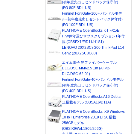
(初年度先出しセンドバック保守付)
(FG-80F-BDL-US)
Fortinet FortiGate-100F バンドルモデ
ル (初年度先出しセンドバック保守付)
(FG-100F-BDL-US)
PLAT'HOME OpenBlocks IoT FX1/E
H/W保守及びサブスクリプション1年付
属 (OBSFX1/E/D11/H1S1)
LENOVO 20X2SC8G00 ThinkPad L14
Gen2 (20X2SC8G00)
エイム電子 光ファイバーケーブル
DLC/DSC MM62.5 1m (AFP2-
DLC/DSC-62-01)
Fortinet FortiGate-40F バンドルモデル
(初年度先出しセンドバック保守付)
(FG-40F-BDL-US)
PLAT'HOME OpenBlocks A16 Debian
11搭載モデル (OBSA16/D11A)
PLAT'HOME OpenBlocks IX9 Windows
10 IoT Enterprise 2019 LTSC搭載
256GBモデル
(OBSIX9/W/L1809/256G)