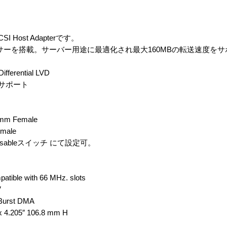
CSI Host Adapterです。
サーを搭載。サーバー用途に最適化され最大160MBの転送速度をサ
ifferential LVD
でサポート
mm Female
ale
disableスイッチ にて設定可。
tible with 66 MHz. slots
V
 Burst DMA
.205″ 106.8 mm H