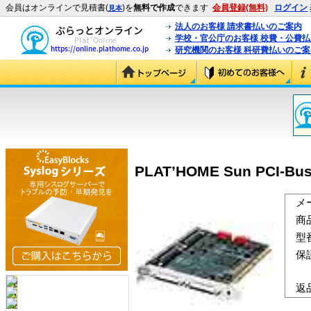
会員はオンラインで見積書(
)を
無料で作成
できます
会員登録(無料)
ログイン
見本
法人のお客様 請求書払いのご案内
学校・官公庁のお客様 校費・公費
研究機関のお客様 科研費払いのご案
PLAT’HOME Sun PCI-B
メ
商
型
保
返