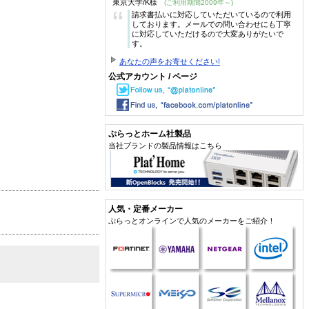
東京大学/K様
(ご利用期間2009年～)
“
請求書払いに対応していただいているので利用
しております。メールでの問い合わせにも丁寧
に対応していただけるので大変ありがたいで
す。
あなたの声をお寄せください!
公式アカウント / ページ
ぷらっとホーム社製品
当社ブランドの製品情報はこちら
人気・定番メーカー
ぷらっとオンラインで人気のメーカーをご紹介！