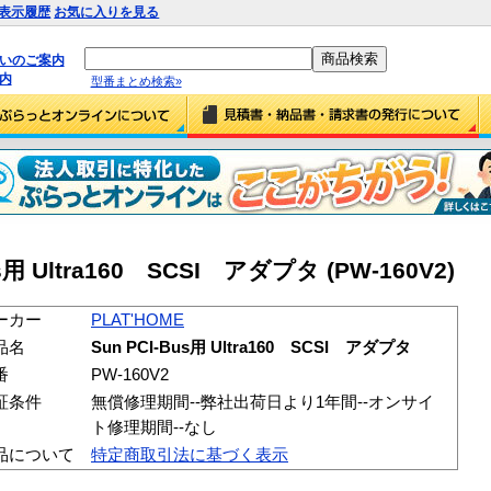
表示履歴
お気に入りを見る
払いのご案内
内
型番まとめ検索»
us用 Ultra160 SCSI アダプタ (PW-160V2)
ーカー
PLAT'HOME
品名
Sun PCI-Bus用 Ultra160 SCSI アダプタ
番
PW-160V2
証条件
無償修理期間--弊社出荷日より1年間--オンサイ
ト修理期間--なし
品について
特定商取引法に基づく表示