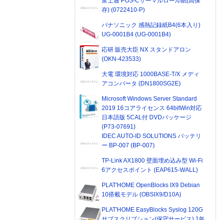
富士通 POS-Cサーマルロール紙(高保
存) (0722410-P)
パナソニック 感熱記録紙B4(6本入り)
UG-0001B4 (UG-0001B4)
応研 販売大臣 NX スタンドアロン
(OKN-423533)
大電 環境対応 1000BASE-T/X メディ
アコンバータ (DN1800SG2E)
Microsoft Windows Server Standard
2019 16コアライセンス 64bitWin対応
日本語版 5CAL付 DVDパッケージ
(P73-07691)
IDEC AUTO-ID SOLUTIONS バッテリ
ー BP-007 (BP-007)
TP-Link AX1800 壁面埋め込み型 Wi-Fi
6アクセスポイント (EAP615-WALL)
PLAT'HOME OpenBlocks IX9 Debian
10搭載モデル (OBSIX9/D10A)
PLAT'HOME EasyBlocks Syslog 120G
サブスクリプション(保守サービス) 1年