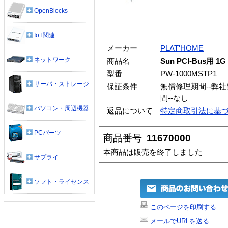
OpenBlocks
IoT関連
メーカー
PLAT'HOME
ネットワーク
商品名
Sun PCI-Bus用 
型番
PW-1000MSTP1
サーバ・ストレージ
保証条件
無償修理期間--弊
間--なし
パソコン・周辺機器
返品について
特定商取引法に基
PCパーツ
商品番号
11670000
本商品は販売を終了しました
サプライ
ソフト・ライセンス
このページを印刷する
メールでURLを送る