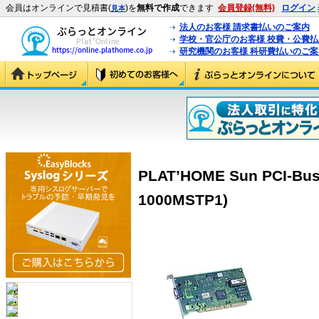
会員はオンラインで見積書(
)を
無料で作成
できます
会員登録(無料)
ログイン
見本
法人のお客様 請求書払いのご案内
学校・官公庁のお客様 校費・公費
研究機関のお客様 科研費払いのご案
PLAT’HOME Sun PCI-B
1000MSTP1)