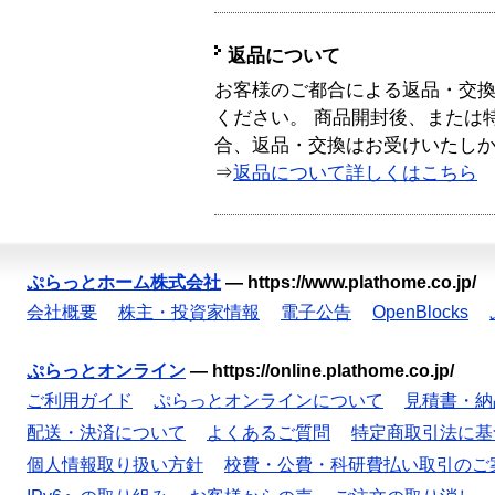
返品について
お客様のご都合による返品・交
ください。 商品開封後、または
合、返品・交換はお受けいたし
⇒
返品について詳しくはこちら
ぷらっとホーム株式会社
—
https://www.plathome.co.jp/
会社概要
株主・投資家情報
電子公告
OpenBlocks
ぷらっとオンライン
—
https://online.plathome.co.jp/
ご利用ガイド
ぷらっとオンラインについて
見積書・納
配送・決済について
よくあるご質問
特定商取引法に基
個人情報取り扱い方針
校費・公費・科研費払い取引のご