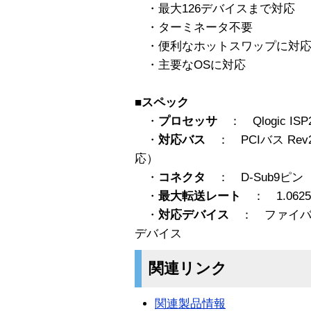
・最大126デバイスまで対応
・ターミネータ不要
・便利なホットスワップに対
・主要なOSに対応
■スペック
・
プロセッサ
： Qlogic IS
・
対応バス
： PCIバス Rev2.2
応）
・
コネクタ
： D-Sub9ピン
・
最大転送レート
： 1.0625
・
対応デバイス
： ファイバー
デバイス
関連リンク
関連製品情報