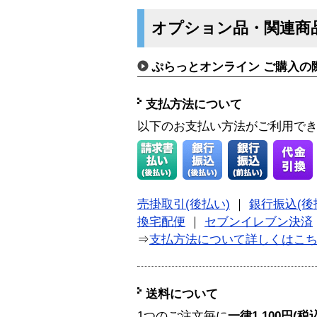
オプション品・関連商
ぷらっとオンライン ご購入の
支払方法について
以下のお支払い方法がご利用で
売掛取引(後払い)
｜
銀行振込(後
換宅配便
｜
セブンイレブン決済
⇒
支払方法について詳しくはこ
送料について
1つのご注文毎に
一律1,100円(税