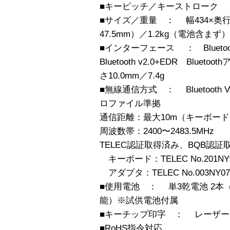
■キーピッチ／キーストローク ： 
■サイズ／重量 ： 幅434×奥行
47.5mm）／1.2kg（電池含まず）
■インターフェース ： Bluetoo
Bluetooth v2.0+EDR Bluet
さ10.0mm／7.4g
■無線通信方式 ： Bluetooth Ver
ロファイル準拠
通信距離：最大10m（キーボード・
周波数帯：2400〜2483.5MHz
TELEC認証取得済み、BQB認証
キーボード：TELEC No.201NY0
アダプタ：TELEC No.003NY070
■使用電池 ： 単3乾電池 2
能）※試供電池付属
■キーチップ印字 ： レーザー
■RoHS指令対応