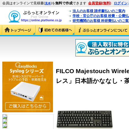
会員はオンラインで見積書(
)を
無料で作成
できます
会員登録(無料)
ログイン
見本
法人のお客様 請求書払いのご案内
学校・官公庁のお客様 校費・公費
研究機関のお客様 科研費払いのご案
FILCO Majestouch 
レス」日本語かななし・茶軸 (