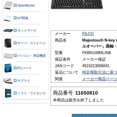
OpenBlocks
IoT関連
ネットワーク
メーカー
FILCO
商品名
Majestouch N-
サーバ・ストレージ
ルオーバー」黒軸
型番
FKBN108ML/NB
パソコン・周辺機器
保証条件
メーカー保証
JANコード
4515213006641
PCパーツ
返品について
特定商取引法に基
関連
メーカー商品ペー
サプライ
商品番号
11650810
ソフト・ライセンス
本商品は販売を終了しました