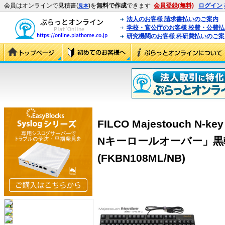
会員はオンラインで見積書(
)を
無料で作成
できます
会員登録(無料)
ログイン
見本
法人のお客様 請求書払いのご案内
学校・官公庁のお客様 校費・公費
研究機関のお客様 科研費払いのご案
FILCO Majestouch N-
Nキーロールオーバー」黒
(FKBN108ML/NB)