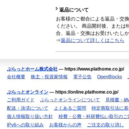
返品について
お客様のご都合による返品・交
ください。 商品開封後、または
合、返品・交換はお受けいたし
⇒
返品について詳しくはこちら
ぷらっとホーム株式会社
—
https://www.plathome.co.jp/
会社概要
株主・投資家情報
電子公告
OpenBlocks
ぷらっとオンライン
—
https://online.plathome.co.jp/
ご利用ガイド
ぷらっとオンラインについて
見積書・納
配送・決済について
よくあるご質問
特定商取引法に基
個人情報取り扱い方針
校費・公費・科研費払い取引のご
IPv6への取り組み
お客様からの声
ご注文の取り消し