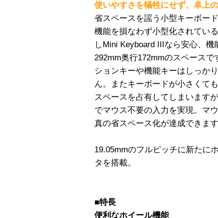
使いやすさを犠牲にせず、卓上
省スペースを謡う小型キーボー
機能を損なわず小型化されてい
しMini Keyboard IIIな
292mm奥行172mmのスペー
ションキーや機能キーはしっか
ん。またキーボードが小さくて
スペースを占有してしまいますが、Min
でマウス不要の入力を実現。マ
真の省スペース化が達成できま
19.05mmのフルピッチに新た
タを搭載。
■特長
便利なホイール機能