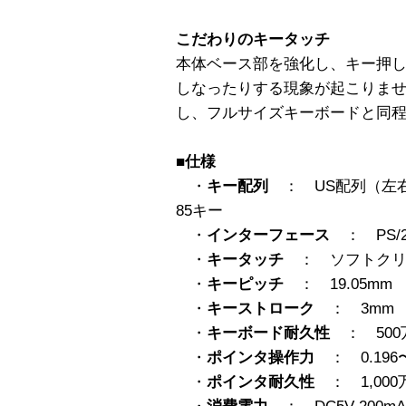
こだわりのキータッチ
本体ベース部を強化し、キー押
しなったりする現象が起こりませ
し、フルサイズキーボードと同
■仕様
・
キー配列
： US配列（左右
85キー
・
インターフェース
： PS/
・
キータッチ
： ソフトクリ
・
キーピッチ
： 19.05mm
・
キーストローク
： 3mm
・
キーボード耐久性
： 500
・
ポインタ操作力
： 0.196〜2
・
ポインタ耐久性
： 1,00