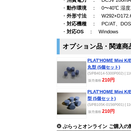
・
消費電力
： DC5V 200
・
動作環境
： 0〜40℃ 湿度2
・
外形寸法
： W292×D172.
・
対応機種
： PC/AT、DOS
・
対応OS
： Windows
オプション品・関連商
PLAT'HOME Min
丸型 (5個セット)
(S/PB4014-5300P002) [ 11
210円
販売
価格
PLAT'HOME Min
型 (5個セット)
(S/PB105K-0156P001) [ 11
210円
販売
価格
ぷらっとオンライン ご購入の