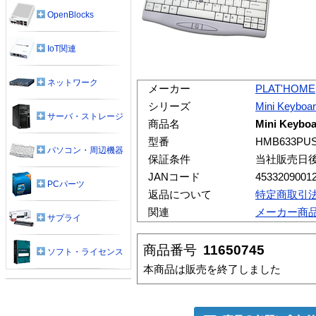
OpenBlocks
IoT関連
ネットワーク
メーカー
PLAT'HOME
シリーズ
Mini Keyboa
サーバ・ストレージ
商品名
Mini Keybo
型番
HMB633PUS
パソコン・周辺機器
保証条件
当社販売日
JANコード
4533209001
PCパーツ
返品について
特定商取引
関連
メーカー商
サプライ
商品番号
11650745
ソフト・ライセンス
本商品は販売を終了しました