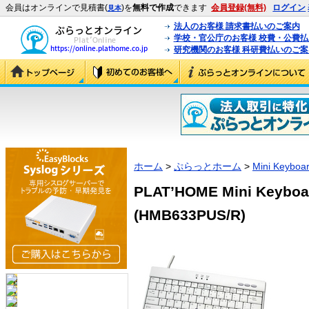
会員はオンラインで見積書(
)を
無料で作成
できます
会員登録(無料)
ログイン
見本
法人のお客様 請求書払いのご案内
学校・官公庁のお客様 校費・公費
研究機関のお客様 科研費払いのご案
ホーム
>
ぷらっとホーム
>
Mini Keyboa
PLAT’HOME Mini Keyboa
(HMB633PUS/R)