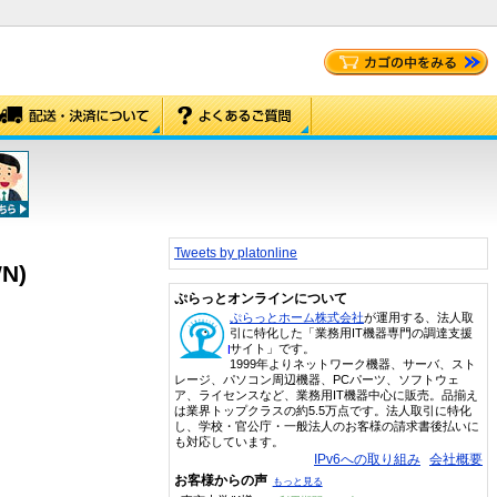
Tweets by platonline
N)
ぷらっとオンラインについて
ぷらっとホーム株式会社
が運用する、法人取
引に特化した「業務用IT機器専門の調達支援
サイト」です。
1999年よりネットワーク機器、サーバ、スト
レージ、パソコン周辺機器、PCパーツ、ソフトウェ
ア、ライセンスなど、業務用IT機器中心に販売。品揃え
は業界トップクラスの約5.5万点です。法人取引に特化
し、学校・官公庁・一般法人のお客様の請求書後払いに
も対応しています。
IPv6への取り組み
会社概要
お客様からの声
もっと見る