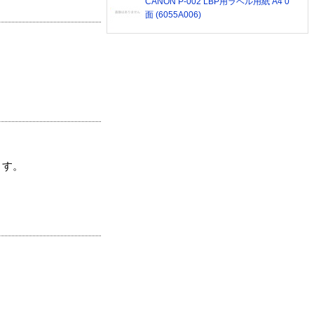
CANON P-002 LBP用ラベル用紙 A4 0
面 (6055A006)
ます。