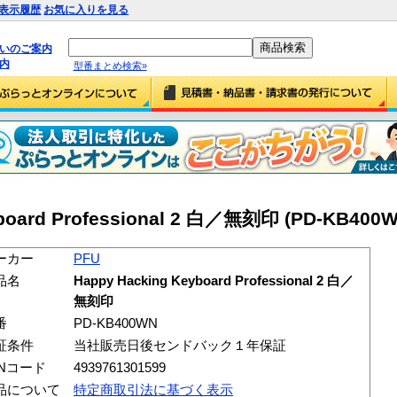
表示履歴
お気に入りを見る
払いのご案内
内
型番まとめ検索»
yboard Professional 2 白／無刻印 (PD-KB400W
ーカー
PFU
品名
Happy Hacking Keyboard Professional 2 白／
無刻印
番
PD-KB400WN
証条件
当社販売日後センドバック１年保証
ANコード
4939761301599
品について
特定商取引法に基づく表示