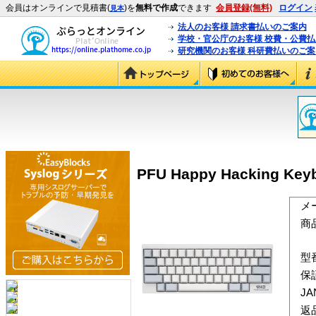
会員はオンラインで見積書(
)を
無料で作成
できます
会員登録(無料)
ログイン
見本
法人のお客様 請求書払いのご案内
学校・官公庁のお客様 校費・公費
研究機関のお客様 科研費払いのご案
PFU Happy Hacking Ke
メ
商
型
保
J
返