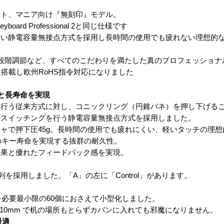
ート、マニア向け『無刻印』モデル。
board Professional 2と同じ仕様です
ない静電容量無接点方式を採用し長時間の使用でも疲れない理想的
段階調節など、すべてのこだわりを満たした真のプロフェッショナ
ート搭載し欧州RoHS指令対応になりました
と長寿命を実現
を行う従来方式に対し、コニックリング（円錐バネ）を押し下げる
えスイッチングを行う静電容量無接点方式を採用しました。
ャで押下圧45g。長時間の使用でも疲れにくい、軽いタッチの理
上のキー寿命を実現する抜群の耐久性。
効果と優れたフィードバック感を実現。
配列を採用しました。「A」の左に「Control」があります。
数を必要最小限の60個におさえて小型化しました。
行110mm で机の場所もとらずカバンに入れても邪魔になりません。
最適