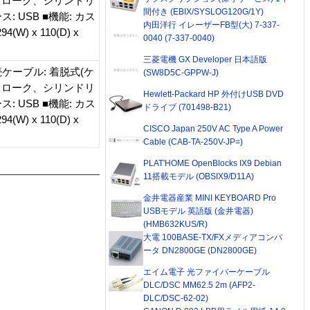
ストローク、シリンドリ
間付き (EBIX/SYSLOG120G/1Y)
 USB ■機能: カス
内田洋行 イレーザーFB型(大) 7-337-
) x 110(D) x
0040 (7-337-0040)
三菱電機 GX Developer 日本語版
接続ケーブル: 着脱式(ケ
(SW8D5C-GPPW-J)
ストローク、シリンドリ
Hewlett-Packard HP 外付けUSB DVD
 USB ■機能: カス
ドライブ (701498-B21)
) x 110(D) x
CISCO Japan 250V AC Type A Power
Cable (CAB-TA-250V-JP=)
PLAT'HOME OpenBlocks IX9 Debian
11搭載モデル (OBSIX9/D11A)
金井電器産業 MINI KEYBOARD Pro
USBモデル 英語版 (金井電器)
(HMB632KUS/R)
大電 100BASE-TX/FXメディアコンバ
ータ DN2800GE (DN2800GE)
エイム電子 光ファイバーケーブル
DLC/DSC MM62.5 2m (AFP2-
DLC/DSC-62-02)