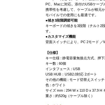
PC、Macに対応。添付のUSBケー
携帯性を考慮して、ケーブルが根元
モバイルでの使用にも最適です。
●傾き3段階調節可能
キーボードの傾きを3段階（チルト2
す。
●カスタマイズ機能
背面スイッチにより、PC 2モード 
【仕様】
キー仕様 : 静電容量無接点方式、押下
キー数 : 60個
インタフェース : USB
USB HUB：USB2.0対応 2ポート
その他の機能 : モード切替えスイッチ
色 : ホワイト
サイズ mm : 294 W x 110 D x 37
重さ : 約520g（ケーブル除く）