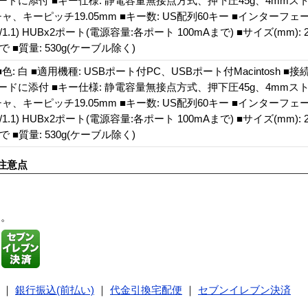
ボードに添付 ■キー仕様: 静電容量無接点方式、押下圧45g、4mm
キーピッチ19.05mm ■キー数: US配列60キー ■インターフェース:
.1) HUBx2ポート(電源容量:各ポート 100mAまで) ■サイズ(mm): 294(W
で ■質量: 530g(ケーブル除く)
色: 白 ■適用機種: USBポート付PC、USBポート付Macintosh ■
ボードに添付 ■キー仕様: 静電容量無接点方式、押下圧45g、4mm
キーピッチ19.05mm ■キー数: US配列60キー ■インターフェース:
.1) HUBx2ポート(電源容量:各ポート 100mAまで) ■サイズ(mm): 294(W
で ■質量: 530g(ケーブル除く)
注意点
す。
｜
銀行振込(前払い)
｜
代金引換宅配便
｜
セブンイレブン決済