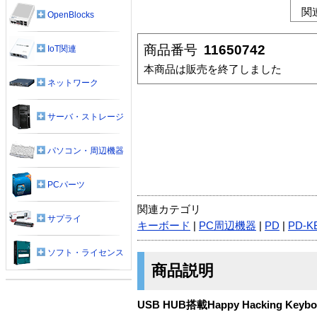
関
OpenBlocks
商品番号
11650742
IoT関連
本商品は販売を終了しました
ネットワーク
サーバ・ストレージ
パソコン・周辺機器
PCパーツ
関連カテゴリ
サプライ
キーボード
|
PC周辺機器
|
PD
|
PD-K
ソフト・ライセンス
商品説明
USB HUB搭載Happy Hacking Ke