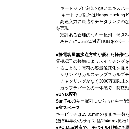
・キートップに刻印の無いエキスパ
キートップ以外はHappy Hacking Key
・高速入力に最適なチャタリングの
を実現
・定評ある合理的なキー配列、傾き3
・あらたにUSB2.0対応HUBを2ポ
●静電容量無接点方式が優れた操作性
電極端子の接触によりスイッチング
することなく電荷の容量値変化を捉
・シリンドリカルステップスカルプチ
・チャタリングがなく3000万回以
・カップラバーとの一体感で、防塵
●UNIX配列
Sun Type3キー配列にならったキー
●省スペース
キーピッチは19.05mmのままキー
ほぼA4半分のサイズ 幅294mmx奥
●PC,Mac対応で、モバイル仕様にも