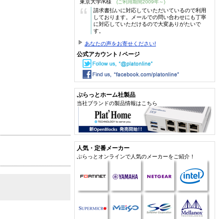
東京大学/K様
(ご利用期間2009年～)
“
請求書払いに対応していただいているので利用
しております。メールでの問い合わせにも丁寧
に対応していただけるので大変ありがたいで
す。
あなたの声をお寄せください!
公式アカウント / ページ
ぷらっとホーム社製品
当社ブランドの製品情報はこちら
人気・定番メーカー
ぷらっとオンラインで人気のメーカーをご紹介！