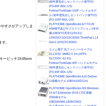
(初年度先出しセンドバック保守付)
(FG-80F-BDL-US)
Fortinet FortiGate-100F バンドルモデ
ル (初年度先出しセンドバック保守付)
(FG-100F-BDL-US)
PLAT'HOME OpenBlocks IoT FX1/E
いやすさがアップしま
H/W保守及びサブスクリプション1年付
属 (OBSFX1/E/D11/H1S1)
LENOVO 20X2SC8G00 ThinkPad L14
ます。
Gen2 (20X2SC8G00)
エイム電子 光ファイバーケーブル
DLC/DSC MM62.5 1m (AFP2-
ーピッチ19.05mm
DLC/DSC-62-01)
Fortinet FortiGate-40F バンドルモデル
(初年度先出しセンドバック保守付)
(FG-40F-BDL-US)
PLAT'HOME OpenBlocks A16 Debian
11搭載モデル (OBSA16/D11A)
PLAT'HOME OpenBlocks IX9 Windows
10 IoT Enterprise 2019 LTSC搭載
256GBモデル
(OBSIX9/W/L1809/256G)