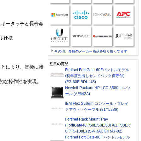
なキータッチと長寿命
ル仕様
その他、多数のメーカー商品を取り扱ってます
注目の商品
ことにより、電極に接
Fortinet FortiGate-60Fバンドルモデル
(初年度先出しセンドバック保守付)
想的な操作性を実現。
(FG-60F-BDL-US)
Hewlett-Packard HP LCD 8500 コンソ
ール (AF642A)
IBM Flex System コンソール・ブレイ
クアウト・ケーブル (81Y5286)
Fortinet Rack Mount Tray
(FortiGate40F/50E/60E/60F/61F/80E/8
0F/FS-108E) (SP-RACKTRAY-02)
Fortinet FortiGate-80F バンドルモデル