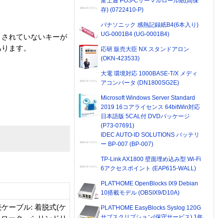
富士通 POS-Cサーマルロール紙(高保
存) (0722410-P)
パナソニック 感熱記録紙B4(6本入り)
UG-0001B4 (UG-0001B4)
トされていないキーが
あります。
応研 販売大臣 NX スタンドアロン
(OKN-423533)
大電 環境対応 1000BASE-T/X メディ
アコンバータ (DN1800SG2E)
Microsoft Windows Server Standard
2019 16コアライセンス 64bitWin対応
日本語版 5CAL付 DVDパッケージ
(P73-07691)
IDEC AUTO-ID SOLUTIONS バッテリ
ー BP-007 (BP-007)
TP-Link AX1800 壁面埋め込み型 Wi-Fi
6アクセスポイント (EAP615-WALL)
PLAT'HOME OpenBlocks IX9 Debian
10搭載モデル (OBSIX9/D10A)
接続ケーブル: 着脱式(ケ
PLAT'HOME EasyBlocks Syslog 120G
サブスクリプション(保守サービス) 1年