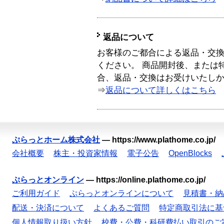
返品について
お客様のご都合による返品・交
ください。 商品開封後、または
合、返品・交換はお受けいたし
⇒
返品について詳しくはこちら
ぷらっとホーム株式会社
—
https://www.plathome.co.jp/
会社概要
株主・投資家情報
電子公告
OpenBlocks
ぷらっとオンライン
—
https://online.plathome.co.jp/
ご利用ガイド
ぷらっとオンラインについて
見積書・納
配送・決済について
よくあるご質問
特定商取引法に基
個人情報取り扱い方針
校費・公費・科研費払い取引のご