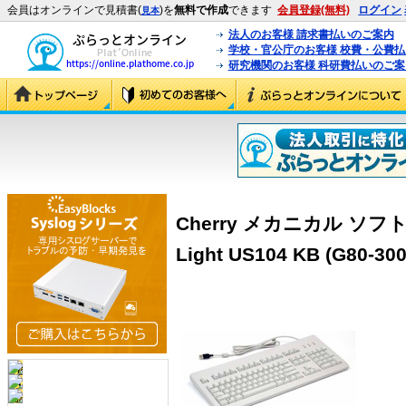
会員はオンラインで見積書(
)を
無料で作成
できます
会員登録(無料)
ログイン
見本
法人のお客様 請求書払いのご案内
学校・官公庁のお客様 校費・公費
研究機関のお客様 科研費払いのご案
Cherry メカニカル ソ
Light US104 KB (G80-30