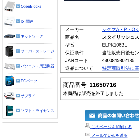
OpenBlocks
IoT関連
メーカー
シグマA・P・O
ネットワーク
商品名
スタイリッシュスリ
型番
ELPK106BL
サーバ・ストレージ
保証条件
当社販売日後セン
JANコード
4900849802185
パソコン・周辺機器
返品について
特定商取引法に
PCパーツ
商品番号
11650716
本商品は販売を終了しました
サプライ
ソフト・ライセンス
このページを印刷する
メールでURLを送る