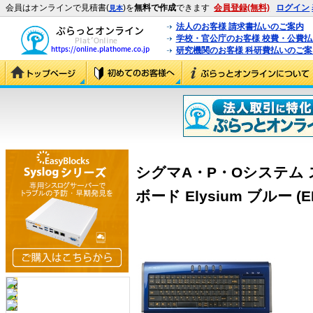
会員はオンラインで見積書(
)を
無料で作成
できます
会員登録(無料)
ログイン
見本
法人のお客様 請求書払いのご案内
学校・官公庁のお客様 校費・公費
研究機関のお客様 科研費払いのご案
シグマA・P・Oシステム
ボード Elysium ブルー (E