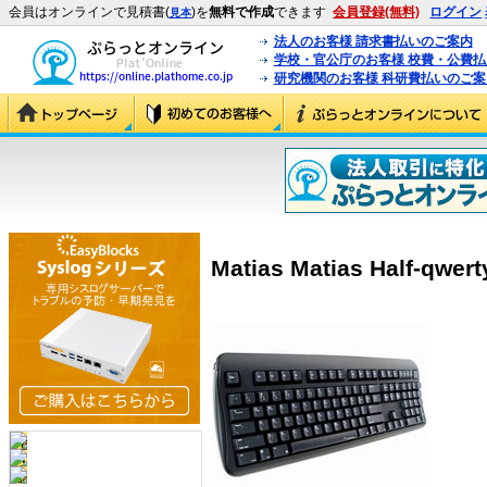
会員はオンラインで見積書(
)を
無料で作成
できます
会員登録(無料)
ログイン
見本
法人のお客様 請求書払いのご案内
学校・官公庁のお客様 校費・公費
研究機関のお客様 科研費払いのご案
Matias Matias Half-qwer