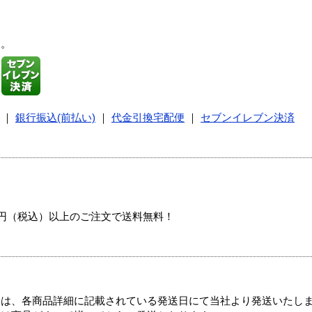
す。
｜
銀行振込(前払い)
｜
代金引換宅配便
｜
セブンイレブン決済
00円（税込）以上のご注文で送料無料！
ては、各商品詳細に記載されている発送日にて当社より発送いたし