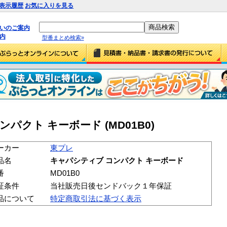
表示履歴
お気に入りを見る
払いのご案内
内
型番まとめ検索»
パクト キーボード (MD01B0)
ーカー
東プレ
品名
キャパシティブ コンパクト キーボード
番
MD01B0
証条件
当社販売日後センドバック１年保証
品について
特定商取引法に基づく表示