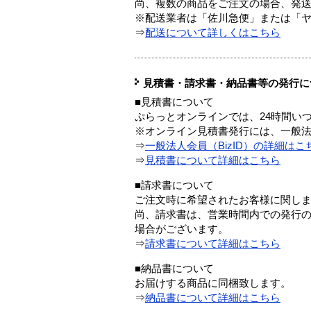
尚、複数の商品をご注文の場合、発
※配送業者は「佐川急便」または「
⇒
配送について詳しくはこちら
見積書・請求書・納品書等の発行に
■見積書について
ぷらっとオンラインでは、24時間い
※オンライン見積書発行には、一般法人
⇒
一般法人会員（BizID）の詳細はこ
⇒
見積書について詳細はこちら
■請求書について
ご注文時に希望されたお客様に関し
尚、請求書は、営業時間内での発行
場合がございます。
⇒
請求書について詳細はこちら
■納品書について
お届けする商品に同梱致します。
⇒
納品書について詳細はこちら