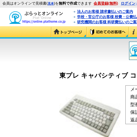
会員はオンラインで見積書(
)を
無料で作成
できます
会員登録(無料)
ログイン
見本
法人のお客様 請求書払いのご案内
学校・官公庁のお客様 校費・公費
研究機関のお客様 科研費払いのご案
東プレ キャパシティブ コン
メ
商
型
保
返