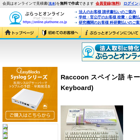
会員はオンラインで見積書(
)を
無料で作成
できます
会員登録(無料)
ログイン
見本
法人のお客様 請求書払いのご案内
学校・官公庁のお客様 校費・公費
研究機関のお客様 科研費払いのご案
Raccoon スペイン語 キーボ
Keyboard)