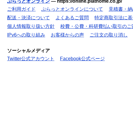
ぷらっとオンライン
—
https://online.plathome.co.jp/
ご利用ガイド
ぷらっとオンラインについて
見積書・納
配送・決済について
よくあるご質問
特定商取引法に基
個人情報取り扱い方針
校費・公費・科研費払い取引のご
IPv6への取り組み
お客様からの声
ご注文の取り消し
ソーシャルメディア
Twitter公式アカウント
Facebook公式ページ