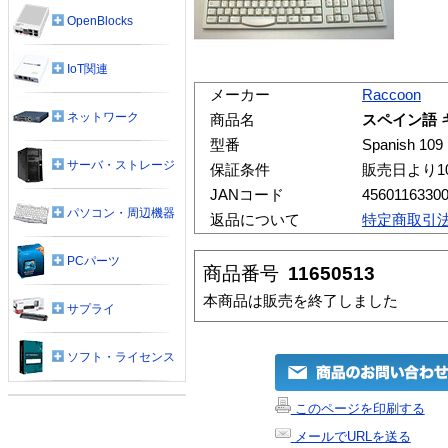
OpenBlocks
IoT関連
メーカー
Raccoon
ネットワーク
商品名
スペイン語 
型番
Spanish 109
サーバ・ストレージ
保証条件
販売日より1
JANコード
4560116330
パソコン・周辺機器
返品について
特定商取引
PCパーツ
商品番号
11650513
本商品は販売を終了しました
サプライ
ソフト・ライセンス
このページを印刷する
メールでURLを送る