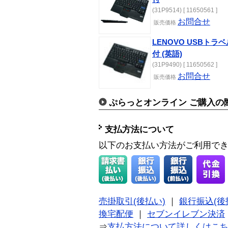
(31P9514) [ 11650561 ]
お問合せ
販売価格
LENOVO USBト
付 (英語)
(31P9490) [ 11650562 ]
お問合せ
販売価格
ぷらっとオンライン ご購入の
支払方法について
以下のお支払い方法がご利用で
売掛取引(後払い)
｜
銀行振込(後
換宅配便
｜
セブンイレブン決済
⇒
支払方法について詳しくはこ