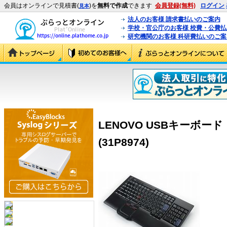
会員はオンラインで見積書(
)を
無料で作成
できます
会員登録(無料)
ログイン
見本
法人のお客様 請求書払いのご案内
学校・官公庁のお客様 校費・公費
研究機関のお客様 科研費払いのご案
LENOVO USBキーボー
(31P8974)