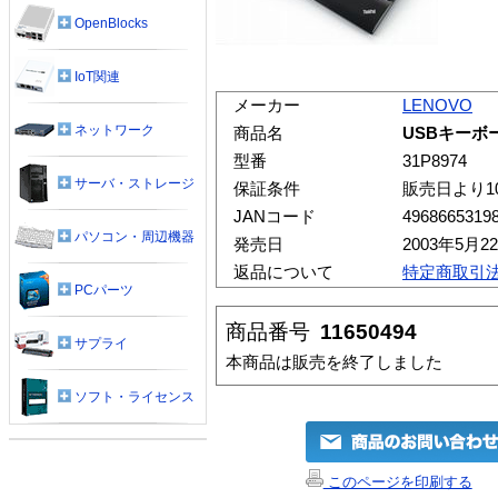
OpenBlocks
IoT関連
メーカー
LENOVO
ネットワーク
商品名
USBキーボ
型番
31P8974
サーバ・ストレージ
保証条件
販売日より1
JANコード
4968665319
パソコン・周辺機器
発売日
2003年5月2
返品について
特定商取引
PCパーツ
商品番号
11650494
サプライ
本商品は販売を終了しました
ソフト・ライセンス
このページを印刷する