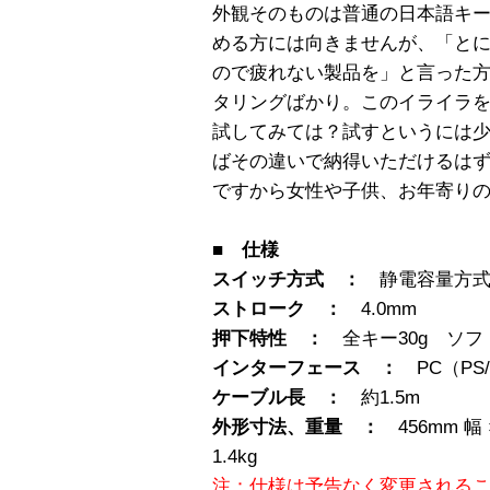
外観そのものは普通の日本語キ
める方には向きませんが、「と
ので疲れない製品を」と言った
タリングばかり。このイライラ
試してみては？試すというには
ばその違いで納得いただけるは
ですから女性や子供、お年寄り
■ 仕様
スイッチ方式 ：
静電容量方
ストローク ：
4.0mm
押下特性 ：
全キー30g ソフ
インターフェース ：
PC（PS
ケーブル長 ：
約1.5m
外形寸法、重量 ：
456mm 幅 
1.4kg
注：仕様は予告なく変更される