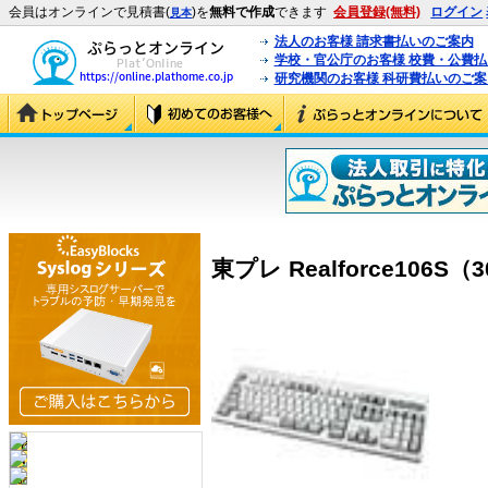
会員はオンラインで見積書(
)を
無料で作成
できます
会員登録(無料)
ログイン
見本
法人のお客様 請求書払いのご案内
学校・官公庁のお客様 校費・公費
研究機関のお客様 科研費払いのご案
東プレ Realforce106S（3