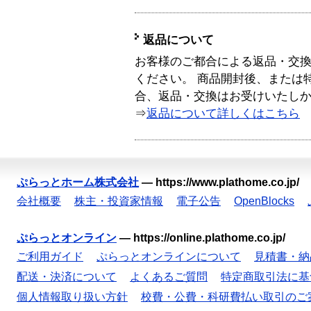
返品について
お客様のご都合による返品・交
ください。 商品開封後、または
合、返品・交換はお受けいたし
⇒
返品について詳しくはこちら
ぷらっとホーム株式会社
—
https://www.plathome.co.jp/
会社概要
株主・投資家情報
電子公告
OpenBlocks
ぷらっとオンライン
—
https://online.plathome.co.jp/
ご利用ガイド
ぷらっとオンラインについて
見積書・納
配送・決済について
よくあるご質問
特定商取引法に基
個人情報取り扱い方針
校費・公費・科研費払い取引のご