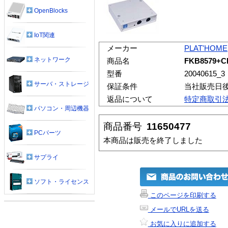
OpenBlocks
IoT関連
メーカー
PLAT'HOME
ネットワーク
商品名
FKB8579+
型番
20040615_3
サーバ・ストレージ
保証条件
当社販売日
返品について
特定商取引
パソコン・周辺機器
商品番号
11650477
PCパーツ
本商品は販売を終了しました
サプライ
ソフト・ライセンス
このページを印刷する
メールでURLを送る
お気に入りに追加する