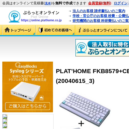
会員はオンラインで見積書(
)を
無料で作成
できます
会員登録(無料)
ログイン
見本
法人のお客様 請求書払いのご案内
学校・官公庁のお客様 校費・公費
研究機関のお客様 科研費払いのご案
PLAT’HOME FKB8579
(20040615_3)