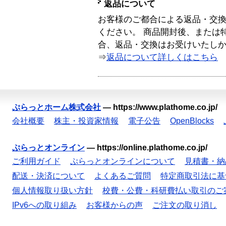
返品について
お客様のご都合による返品・交
ください。 商品開封後、または
合、返品・交換はお受けいたし
⇒
返品について詳しくはこちら
ぷらっとホーム株式会社
—
https://www.plathome.co.jp/
会社概要
株主・投資家情報
電子公告
OpenBlocks
ぷらっとオンライン
—
https://online.plathome.co.jp/
ご利用ガイド
ぷらっとオンラインについて
見積書・納
配送・決済について
よくあるご質問
特定商取引法に基
個人情報取り扱い方針
校費・公費・科研費払い取引のご
IPv6への取り組み
お客様からの声
ご注文の取り消し