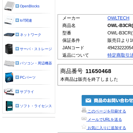
OpenBlocks
メーカー
OWLTECH
IoT関連
商品名
OWL-B3C
型番
OWL-B3CR(
ネットワーク
保証条件
販売日より1
JANコード
4942322205
サーバ・ストレージ
返品について
特定商取引
パソコン・周辺機器
商品番号
11650468
PCパーツ
本商品は販売を終了しました
サプライ
ソフト・ライセンス
このページを印刷する
メールでURLを送る
お気に入りに追加する