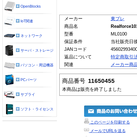
OpenBlocks
メーカー
東プレ
IoT関連
商品名
Realforce10
型番
ML0100
ネットワーク
保証条件
当社販売日
JANコード
4560299340
サーバ・ストレージ
返品について
特定商取引
関連
メーカー商
パソコン・周辺機器
商品番号
11650455
PCパーツ
本商品は販売を終了しました
サプライ
ソフト・ライセンス
このページを印刷する
メールでURLを送る