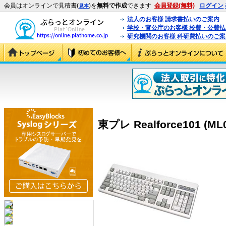
会員はオンラインで見積書(
)を
無料で作成
できます
会員登録(無料)
ログイン
見本
法人のお客様 請求書払いのご案内
学校・官公庁のお客様 校費・公費
研究機関のお客様 科研費払いのご案
東プレ Realforce101 (ML