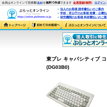
会員はオンラインで見積書(
)を
無料で作成
できます
会員登録(無料)
ログイン
見本
法人のお客様 請求書払いのご案内
学校・官公庁のお客様 校費・公費
研究機関のお客様 科研費払いのご案
東プレ キャパシティブ 
(DG03B0)