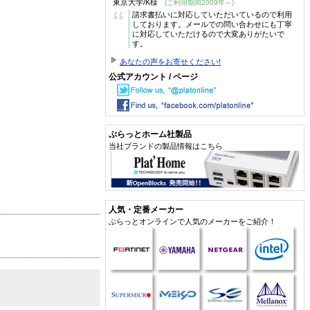
東京大学/K様
(ご利用期間2009年～)
“
請求書払いに対応していただいているので利用
しております。メールでの問い合わせにも丁寧
に対応していただけるので大変ありがたいで
す。
あなたの声をお寄せください!
公式アカウント / ページ
ぷらっとホーム社製品
当社ブランドの製品情報はこちら
人気・定番メーカー
ぷらっとオンラインで人気のメーカーをご紹介！