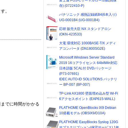
富士通 POS-Cサーマルロール紙(高保
存) (0722410-P)
ます。
パナソニック 感熱記録紙B4(6本入り)
UG-0001B4 (UG-0001B4)
応研 販売大臣 NX スタンドアロン
(OKN-423533)
大電 環境対応 1000BASE-T/X メディ
アコンバータ (DN1800SG2E)
Microsoft Windows Server Standard
2019 16コアライセンス 64bitWin対応
日本語版 5CAL付 DVDパッケージ
(P73-07691)
IDEC AUTO-ID SOLUTIONS バッテリ
ー BP-007 (BP-007)
TP-Link AX1800 壁面埋め込み型 Wi-Fi
6アクセスポイント (EAP615-WALL)
着までに時間がかかる
PLAT'HOME OpenBlocks IX9 Debian
10搭載モデル (OBSIX9/D10A)
PLAT'HOME EasyBlocks Syslog 120G
サブスクリプション(保守サービス) 1年