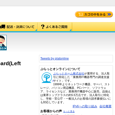
Tweets by platonline
ard(Left
ぷらっとオンラインについて
ぷらっとホーム株式会社
が運用する、法人取
引に特化した「業務用IT機器専門の調達支援
サイト」です。
1999年よりネットワーク機器、サーバ、スト
レージ、パソコン周辺機器、PCパーツ、ソフトウェ
ア、ライセンスなど、業務用IT機器中心に販売。品揃え
は業界トップクラスの約5.5万点です。法人取引に特化
し、学校・官公庁・一般法人のお客様の請求書後払いに
も対応しています。
IPv6への取り組み
会社概要
お客様からの声
もっと見る