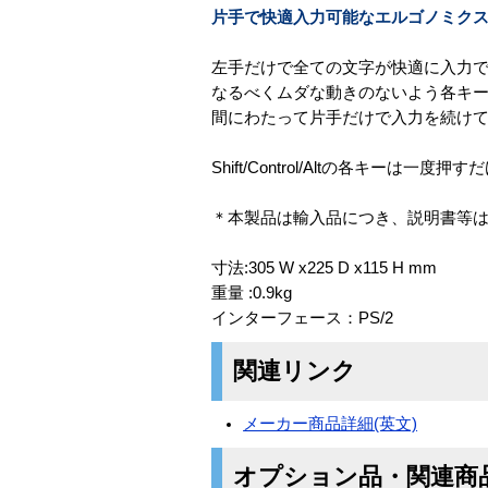
片手で快適入力可能なエルゴノミク
左手だけで全ての文字が快適に入力
なるべくムダな動きのないよう各キ
間にわたって片手だけで入力を続け
Shift/Control/Altの各キー
＊本製品は輸入品につき、説明書等
寸法:305 W x225 D x115 H mm
重量 :0.9kg
インターフェース：PS/2
関連リンク
メーカー商品詳細(英文)
オプション品・関連商