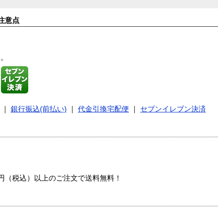
注意点
す。
｜
銀行振込(前払い)
｜
代金引換宅配便
｜
セブンイレブン決済
00円（税込）以上のご注文で送料無料！