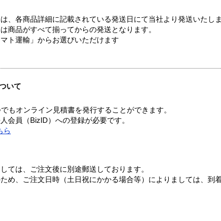
ては、各商品詳細に記載されている発送日にて当社より発送いたし
送は商品がすべて揃ってからの発送となります。
ヤマト運輸」からお選びいただけます
ついて
つでもオンライン見積書を発行することができます。
会員（BizID）への登録が必要です。
ちら
ましては、ご注文後に別途郵送しております。
のため、ご注文日時（土日祝にかかる場合等）によりましては、到