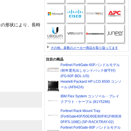
自の形状により、長時
その他、多数のメーカー商品を取り扱ってます
注目の商品
Fortinet FortiGate-60Fバンドルモデル
(初年度先出しセンドバック保守付)
(FG-60F-BDL-US)
Hewlett-Packard HP LCD 8500 コンソ
ール (AF642A)
IBM Flex System コンソール・ブレイ
クアウト・ケーブル (81Y5286)
Fortinet Rack Mount Tray
(FortiGate40F/50E/60E/60F/61F/80E/8
0F/FS-108E) (SP-RACKTRAY-02)
Fortinet FortiGate-80F バンドルモデル