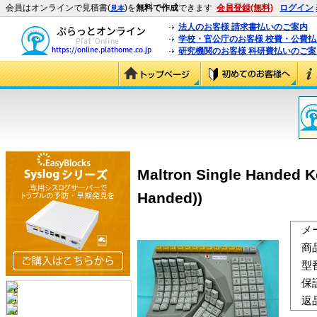
会員はオンラインで見積書(
)を
無料で作成
できます
会員登録(無料)
ログイン
見本
法人のお客様 請求書払いのご案内
学校・官公庁のお客様 校費・公費
研究機関のお客様 科研費払いのご案
Maltron Single Handed K
Handed))
メ
商
型
保
返