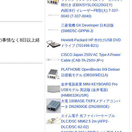
間付き (EBIX/SYSLOG120G/1Y)
内田洋行 イレーザーFB型(大) 7-337-
0040 (7-337-0040)
三菱電機 GX Developer 日本語版
(SW8D5C-GPPW-J)
の事情なく8日以上経
Hewlett-Packard HP 外付けUSB DVD
ドライブ (701498-B21)
CISCO Japan 250V AC Type A Power
Cable (CAB-TA-250V-JP=)
PLAT'HOME OpenBlocks IX9 Debian
11搭載モデル (OBSIX9/D11A)
金井電器産業 MINI KEYBOARD Pro
USBモデル 英語版 (金井電器)
(HMB632KUS/R)
大電 100BASE-TX/FXメディアコンバ
ータ DN2800GE (DN2800GE)
エイム電子 光ファイバーケーブル
DLC/DSC MM62.5 2m (AFP2-
DLC/DSC-62-02)