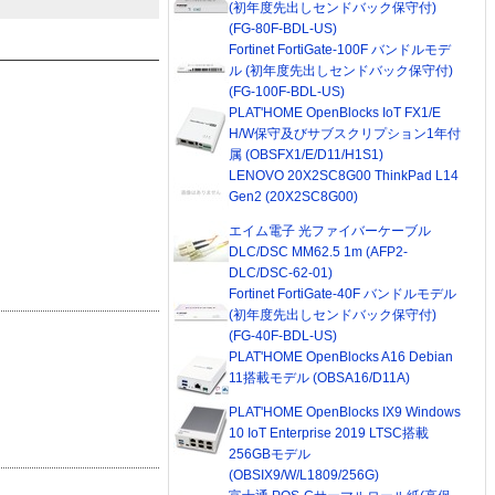
(初年度先出しセンドバック保守付)
(FG-80F-BDL-US)
Fortinet FortiGate-100F バンドルモデ
ル (初年度先出しセンドバック保守付)
(FG-100F-BDL-US)
PLAT'HOME OpenBlocks IoT FX1/E
H/W保守及びサブスクリプション1年付
属 (OBSFX1/E/D11/H1S1)
LENOVO 20X2SC8G00 ThinkPad L14
Gen2 (20X2SC8G00)
エイム電子 光ファイバーケーブル
DLC/DSC MM62.5 1m (AFP2-
DLC/DSC-62-01)
Fortinet FortiGate-40F バンドルモデル
(初年度先出しセンドバック保守付)
(FG-40F-BDL-US)
PLAT'HOME OpenBlocks A16 Debian
11搭載モデル (OBSA16/D11A)
PLAT'HOME OpenBlocks IX9 Windows
10 IoT Enterprise 2019 LTSC搭載
256GBモデル
(OBSIX9/W/L1809/256G)