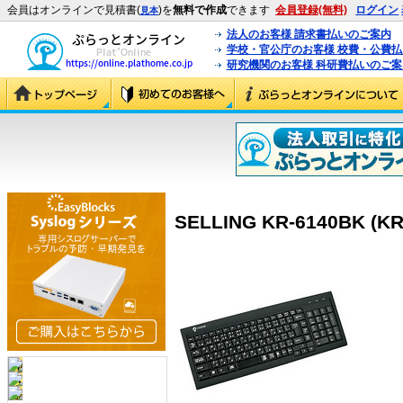
会員はオンラインで見積書(
)を
無料で作成
できます
会員登録(無料)
ログイン
見本
法人のお客様 請求書払いのご案内
学校・官公庁のお客様 校費・公費
研究機関のお客様 科研費払いのご案
SELLING KR-6140BK (KR