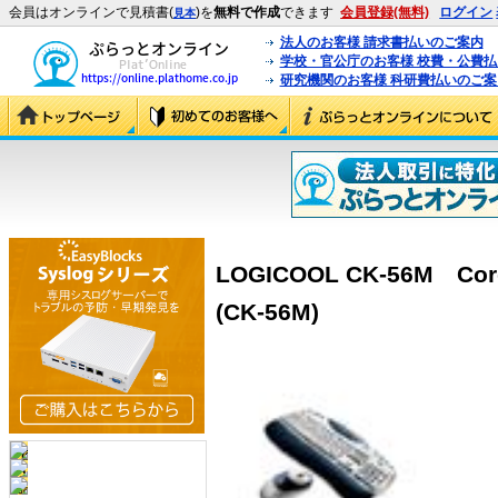
会員はオンラインで見積書(
)を
無料で作成
できます
会員登録(無料)
ログイン
見本
法人のお客様 請求書払いのご案内
学校・官公庁のお客様 校費・公費
研究機関のお客様 科研費払いのご案
LOGICOOL CK-56M Cord
(CK-56M)