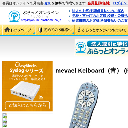
会員はオンラインで見積書(
)を
無料で作成
できます
会員登録(無料)
ログイン
見本
法人のお客様 請求書払いのご案内
学校・官公庁のお客様 校費・公費
研究機関のお客様 科研費払いのご案
mevael Keiboard（青） (