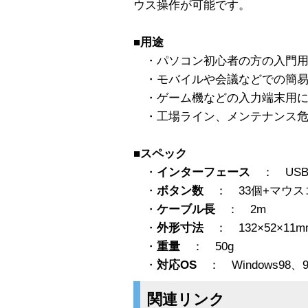
ウス操作が可能です。
■用途
・パソコン初心者の方の入門用
・モバイルや会議などでの簡易
・ゲーム機などの入力端末用
・工場ライン、メンテナンス危
■スペック
・
インターフェース
： USB
・
ボタン数
： 33個+マウス
・
ケーブル長
： 2m
・
外形寸法
： 132×52×11m
・
重量
： 50g
・
対応OS
： Windows98、9
関連リンク