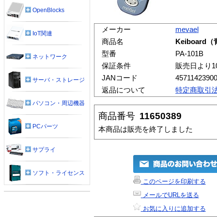
OpenBlocks
メーカー
mevael
IoT関連
商品名
Keiboard
型番
PA-101B
ネットワーク
保証条件
販売日より1
JANコード
4571142390
サーバ・ストレージ
返品について
特定商取引
パソコン・周辺機器
商品番号
11650389
PCパーツ
本商品は販売を終了しました
サプライ
ソフト・ライセンス
このページを印刷する
メールでURLを送る
お気に入りに追加する