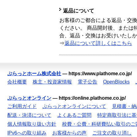
返品について
お客様のご都合による返品・交
ください。 商品開封後、または
合、返品・交換はお受けいたし
⇒
返品について詳しくはこちら
ぷらっとホーム株式会社
—
https://www.plathome.co.jp/
会社概要
株主・投資家情報
電子公告
OpenBlocks
ぷらっとオンライン
—
https://online.plathome.co.jp/
ご利用ガイド
ぷらっとオンラインについて
見積書・納
配送・決済について
よくあるご質問
特定商取引法に基
個人情報取り扱い方針
校費・公費・科研費払い取引のご
IPv6への取り組み
お客様からの声
ご注文の取り消し