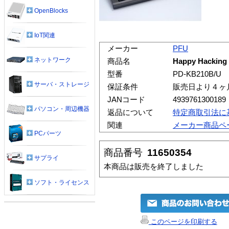
OpenBlocks
IoT関連
メーカー
PFU
ネットワーク
商品名
Happy Hackin
型番
PD-KB210B/U
サーバ・ストレージ
保証条件
販売日より４ヶ
JANコード
4939761300189
パソコン・周辺機器
返品について
特定商取引法に
関連
メーカー商品ペ
PCパーツ
商品番号
11650354
サプライ
本商品は販売を終了しました
ソフト・ライセンス
このページを印刷する