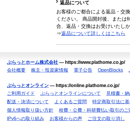
返品について
お客様のご都合による返品・交
ください。 商品開封後、または
合、返品・交換はお受けいたし
⇒
返品について詳しくはこちら
ぷらっとホーム株式会社
—
https://www.plathome.co.jp/
会社概要
株主・投資家情報
電子公告
OpenBlocks
ぷらっとオンライン
—
https://online.plathome.co.jp/
ご利用ガイド
ぷらっとオンラインについて
見積書・納
配送・決済について
よくあるご質問
特定商取引法に基
個人情報取り扱い方針
校費・公費・科研費払い取引のご
IPv6への取り組み
お客様からの声
ご注文の取り消し