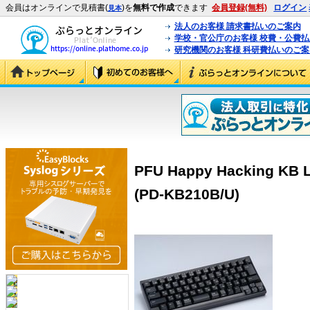
会員はオンラインで見積書(
)を
無料で作成
できます
会員登録(無料)
ログイン
見本
法人のお客様 請求書払いのご案内
学校・官公庁のお客様 校費・公費
研究機関のお客様 科研費払いのご案
PFU Happy Hacking KB
(PD-KB210B/U)