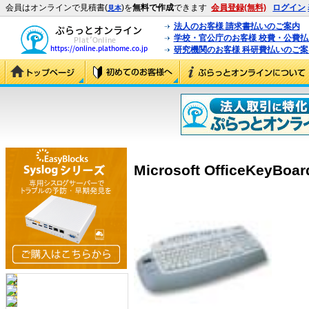
会員はオンラインで見積書(
)を
無料で作成
できます
会員登録(無料)
ログイン
見本
法人のお客様 請求書払いのご案内
学校・官公庁のお客様 校費・公費
研究機関のお客様 科研費払いのご案
Microsoft OfficeKeyBoar