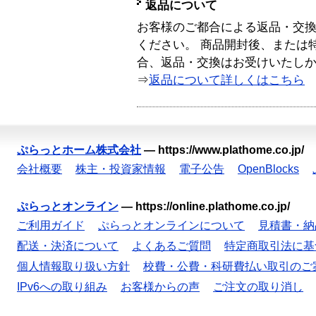
返品について
お客様のご都合による返品・交
ください。 商品開封後、または
合、返品・交換はお受けいたし
⇒
返品について詳しくはこちら
ぷらっとホーム株式会社
—
https://www.plathome.co.jp/
会社概要
株主・投資家情報
電子公告
OpenBlocks
ぷらっとオンライン
—
https://online.plathome.co.jp/
ご利用ガイド
ぷらっとオンラインについて
見積書・納
配送・決済について
よくあるご質問
特定商取引法に基
個人情報取り扱い方針
校費・公費・科研費払い取引のご
IPv6への取り組み
お客様からの声
ご注文の取り消し