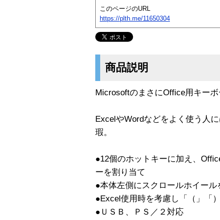
このページのURL
https://plth.me/11650304
商品説明
MicrosoftのまさにOffice用キー
ExcelやWordなどをよく使う
瑕。
●12個のホットキーに加え、Off
ーを割り当て
●本体左側にスクロールホイール
●Excel使用時を考慮し「（」
●ＵＳＢ、ＰＳ／２対応